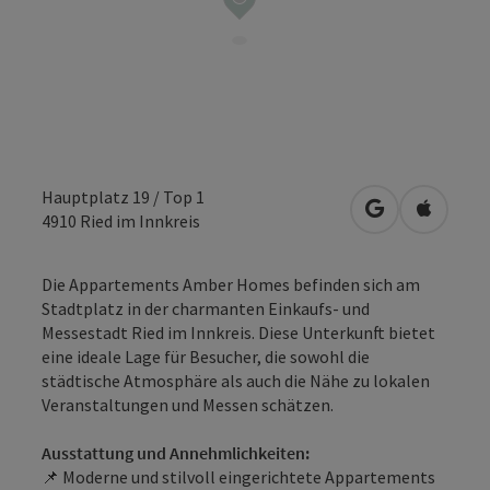
Hauptplatz 19 / Top 1
in Google Map
in Apple
4910
Ried im Innkreis
Die Appartements Amber Homes befinden sich am
Stadtplatz in der charmanten Einkaufs- und
Messestadt Ried im Innkreis. Diese Unterkunft bietet
eine ideale Lage für Besucher, die sowohl die
städtische Atmosphäre als auch die Nähe zu lokalen
Veranstaltungen und Messen schätzen.
Ausstattung und Annehmlichkeiten:
📌 Moderne und stilvoll eingerichtete Appartements