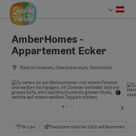
Accesskey
Accesskey
Accesskey
Zum Inhalt
Zur Navigation
Zum Seitenanfang
[0]
[1]
[2]
Deut
Sprach
AmberHomes -
Appartement Ecker
Ried im Innkreis, Oberösterreich, Österreich
Copyri
nächst
W-Lan
Haustiere sind herzlich willkommen