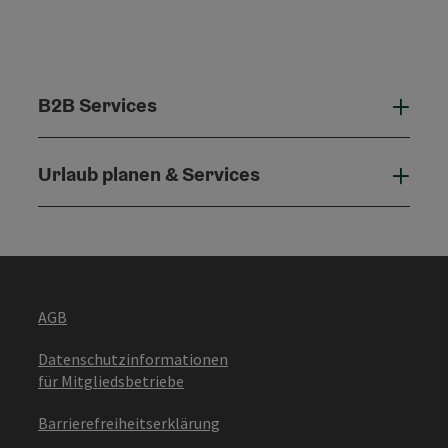
B2B Services
B2B 
Urlaub planen & Services
Urla
AGB
Datenschutzinformationen
für Mitgliedsbetriebe
Barrierefreiheitserklärung