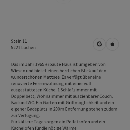
Stein 11
in Google Map
in Apple
5221
Lochen
Das im Jahr 1965 erbaute Haus ist umgeben von
Wiesen und bietet einen herrlichen Blick auf den
wunderschönen Mattsee. Es verfügt über eine
renovierte Ferienwohnung mit einer voll
ausgestatteten Küche, 1 Schlafzimmer mit
Doppelbett, Wohnzimmer mit ausziehbarer Couch,
Bad und WC. Ein Garten mit Grillmöglichkeit und ein
eigener Badeplatz in 200m Entfernung stehen zudem
zur Verfügung.
Für kältere Tage sorgen ein Pelletsofen und ein
Kachelofen für die nötige Wärme.