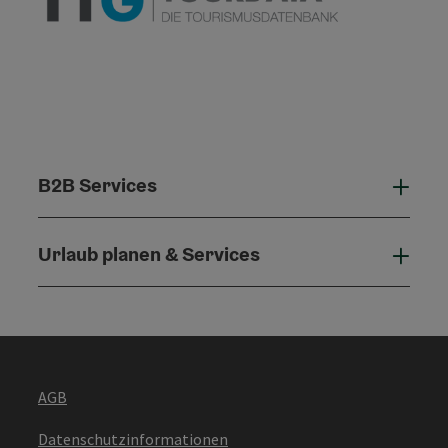
B2B Services
B2B 
Urlaub planen & Services
Urla
AGB
Datenschutzinformationen