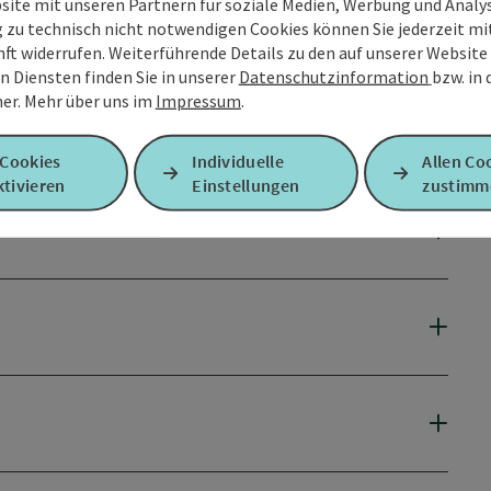
site mit unseren Partnern für soziale Medien, Werbung und Analys
g zu technisch nicht notwendigen Cookies können Sie jederzeit m
nft widerrufen. Weiterführende Details zu den auf unserer Website
n Diensten finden Sie in unserer
Datenschutzinformation
bzw. in
er.
Mehr über uns im
Impressum
.
 Cookies
Individuelle
Allen Co
tivieren
Einstellungen
zustimm