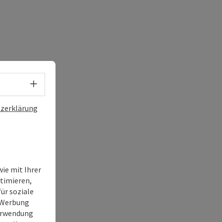
Sprachwahl - Menü öffnen
zerklärung
ie mit Ihrer
timieren,
ür soziale
e Werbung
Verwendung