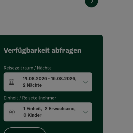
nächstes Element
Verfügbarkeit abfragen
Reisezeitraum / Nächte
14.08.2026
-
16.08.2026
,
An- und Abreisefelder
2
Nächte
Einheit / Reiseteilnehmer
1
Einheit
,
2
Erwachsene
,
Einheitenanzahl und Personenfelder
0
Kinder