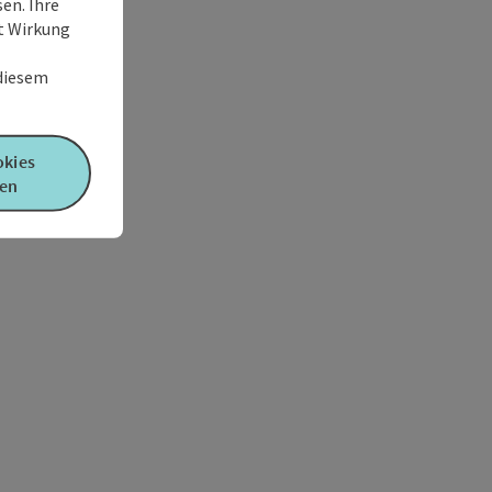
en. Ihre
it Wirkung
 diesem
okies
en