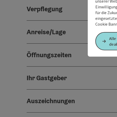
unserer Web
Einwilligun
Verpflegung
für die Zuku
eingesetzte
Cookie Bann
Anreise/Lage
Alle
deak
Öffnungszeiten
Ihr Gastgeber
Auszeichnungen