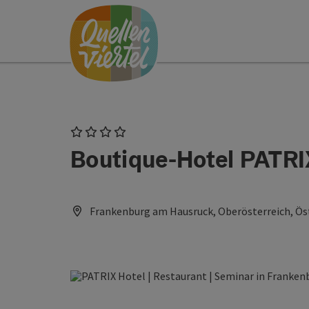
Accesskey
Accesskey
Accesskey
Zum Inhalt
Zur Navigation
Zum Seitenanfang
[0]
[1]
[2]
4 Sterne
Boutique-Hotel PATRIX
Frankenburg am Hausruck, Oberösterreich, Ös