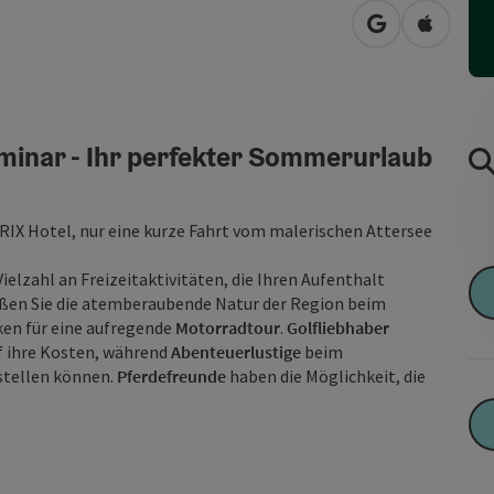
in Google Map
in Apple
minar - Ihr perfekter Sommerurlaub
IX Hotel, nur eine kurze Fahrt vom malerischen Attersee
ielzahl an Freizeitaktivitäten, die Ihren Aufenthalt
ßen Sie die atemberaubende Natur der Region beim
ken für eine aufregende
Motorradtour
.
Golfliebhaber
f ihre Kosten, während
Abenteuerlustige
beim
 stellen können.
Pferdefreunde
haben die Möglichkeit, die