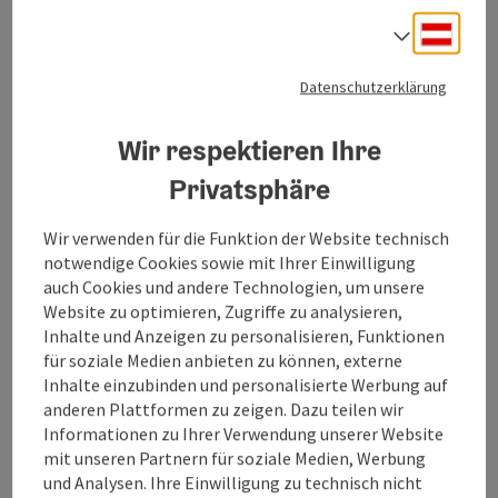
Deuts
Sprach
Zur Website
Datenschutzerklärung
Wir respektieren Ihre
Das
Familien-Ferienhaus Gstöttnerhof
liegt
Privatsphäre
landschaftlich reizvoll und sehr ruhig in der Nähe von
St. Alban im Oichtental. In der voll ausgestatteten
Wir verwenden für die Funktion der Website technisch
Wohnküche (SAT-TV), Speisekammer und
notwendige Cookies sowie mit Ihrer Einwilligung
gemütlichem Essbereich können sich die Gäste
auch Cookies und andere Technologien, um unsere
komfortabel selbst verpflegen.
Weitere Ausstattung
:
Website zu optimieren, Zugriffe zu analysieren,
3 Schlafzimmer
mit Doppelbetten,
ein Schlafzimmer
Inhalte und Anzeigen zu personalisieren, Funktionen
mit zwei getrennten Betten und
zwei Badezimmer
für soziale Medien anbieten zu können, externe
jeweils mit Dusche. WLAN im „Ausblickerl“ •
Inhalte einzubinden und personalisierte Werbung auf
verschiedenste Rad- und Wanderrouten
in der
Region
anderen Plattformen zu zeigen. Dazu teilen wir
„Entdeckerviertel“ • 5 Autominuten ins Ortszentrum
Informationen zu Ihrer Verwendung unserer Website
mit Märkten, Restaurants, Bank, Post, Ärzte &
mit unseren Partnern für soziale Medien, Werbung
Apotheke.
und Analysen. Ihre Einwilligung zu technisch nicht