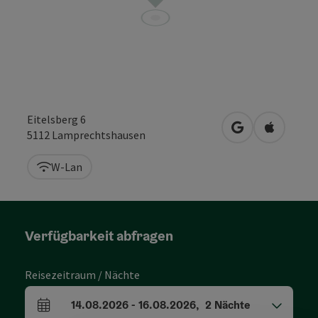
Eitelsberg 6
in Google Maps
in Apple 
5112
Lamprechtshausen
W-Lan
Verfügbarkeit abfragen
Reisezeitraum / Nächte
14.08.2026
-
16.08.2026
,
2
Nächte
An- und Abreisefelder