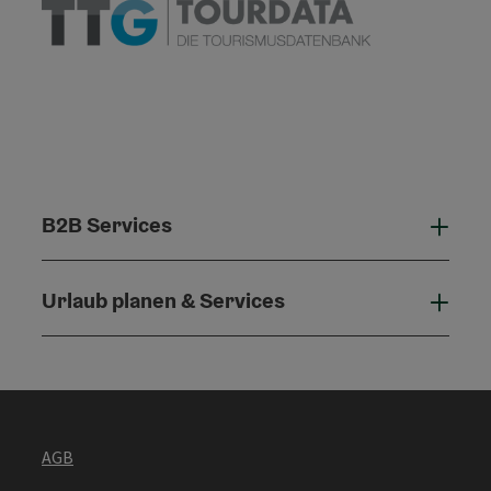
B2B Services
B2B 
Urlaub planen & Services
Urla
AGB