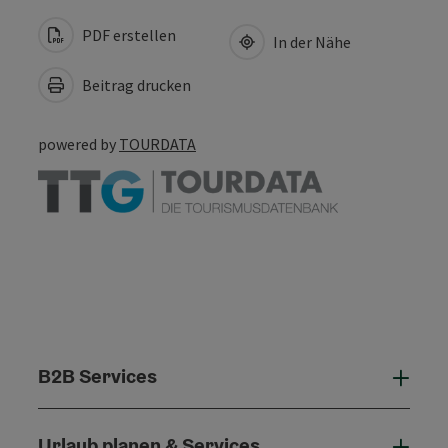
PDF erstellen
In der Nähe
Beitrag drucken
powered by
TOURDATA
B2B Services
B2B 
Urlaub planen & Services
Urla