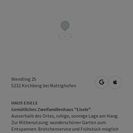
Wendling 25
in Google Map
in Apple
5232
Kirchberg bei Mattighofen
HAUS EISELE
Gemütliches Zweifamilienhaus "Eisele"
.
Ausserhalb des Ortes, ruhige, sonnige Lage am Hang.
Zur Mitbenutzung: wunderschöner Garten zum
Entspannen. Brötchenservice und Frühstück möglich