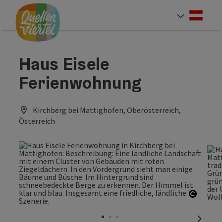
Accesskey
Accesskey
Accesskey
Zum Inhalt
Zur Navigation
Zum Seitenanfang
[0]
[1]
[2]
Deut
Sprach
Haus Eisele
Ferienwohnung
Kirchberg bei Mattighofen, Oberösterreich,
Österreich
Copyri
nächst