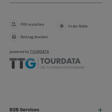
PDF erstellen
In der Nähe
Beitrag drucken
powered by
TOURDATA
B2B Services
B2B 