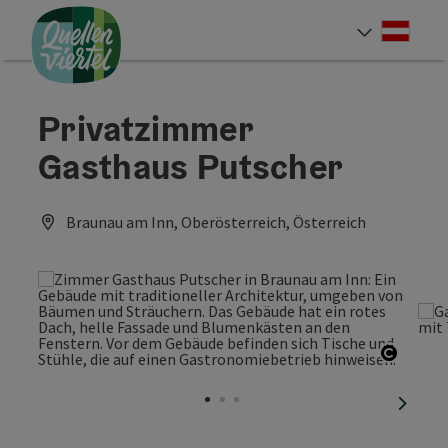
Accesskey
Accesskey
Accesskey
Zum Inhalt
Zur Navigation
Zum Seitenanfang
[0]
[1]
[2]
Deut
Sprach
Privatzimmer
Gasthaus Putscher
Braunau am Inn, Oberösterreich, Österreich
Copyri
nächst