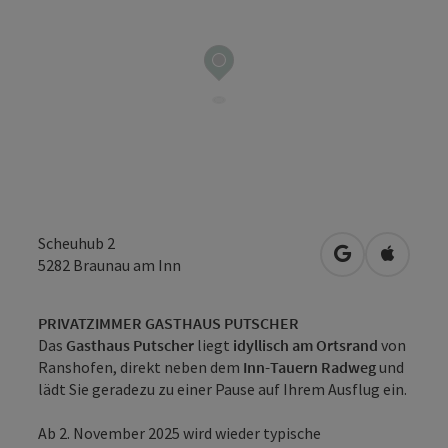
Scheuhub 2
in Google Map
in Apple
5282
Braunau am Inn
PRIVATZIMMER GASTHAUS PUTSCHER
Das
Gasthaus Putscher
liegt
idyllisch am Ortsrand
von
Ranshofen, direkt neben dem
Inn-Tauern Radweg
und
lädt Sie geradezu zu einer Pause auf Ihrem Ausflug ein.
Ab 2. November 2025 wird wieder typische