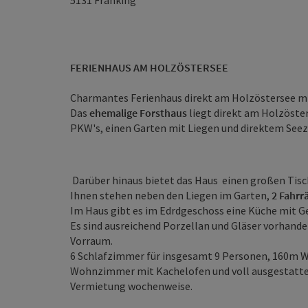
5131
Franking
FERIENHAUS AM HOLZÖSTERSEE
Charmantes Ferienhaus direkt am Holzöstersee mi
Das
ehemalige Forsthaus
liegt direkt am Holzöster
PKW's, einen Garten mit Liegen und direktem See
Darüber hinaus bietet das Haus einen großen Tis
Ihnen stehen neben den Liegen im Garten,
2 Fahrr
Im Haus gibt es im Edrdgeschoss eine Küche mit G
Es sind ausreichend Porzellan und Gläser vorhand
Vorraum.
6 Schlafzimmer für insgesamt 9 Personen, 160m W
Wohnzimmer mit Kachelofen und voll ausgestatte
Vermietung wochenweise.