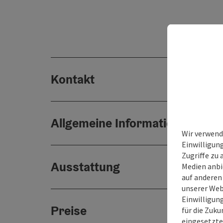
Kontakt
Allgemeine Informationen
Wir verwend
Einwilligun
Zugriffe zu 
Ausstattung
Medien anbi
auf anderen
unserer Web
Einwilligun
Preise
für die Zuku
eingesetzte