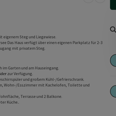
in Google Map
in Apple
t eigenem Steg und Liegewiese.
see Das Haus verfügt über einen eigenen Parkplatz für 2-3
zugang mit privatem Steg.
ch im Garten und am Hauseingang.
äder
zur Verfügung.
eschirrspüler und großem Kühl-/Gefrierschrank.
en, Wohn-/Esszimmer mit Kachelofen, Toilette und
ohnfläche, Terrasse und 2 Balkone.
ter Küche..