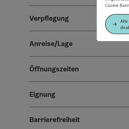
Cookie Bann
Verpflegung
Alle
deak
Anreise/Lage
Öffnungszeiten
Eignung
Barrierefreiheit