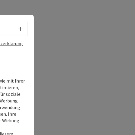
Sprachwahl - Menü öffnen
zerklärung
ie mit Ihrer
timieren,
ür soziale
e Werbung
Verwendung
en. Ihre
it Wirkung
 diesem