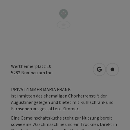
Wertheimerplatz 10
in Google Map
in Apple
5282
Braunau am Inn
PRIVATZIMMER MARIA FRANK
ist inmitten des ehemaligen Chorherrenstift der
Augustiner gelegen und bietet mit Kühlschrank und
Fernsehen ausgestattete Zimmer.
Eine Gemeinschaftsküche steht zur Nutzung bereit
sowie eine Waschmaschine und ein Trockner. Direkt in