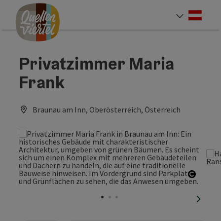
Accesskey
Accesskey
Accesskey
Zum Inhalt
Zur Navigation
Zum Seitenanfang
[0]
[1]
[2]
Deut
Sprach
Privatzimmer Maria
Frank
Braunau am Inn, Oberösterreich, Österreich
Copyri
nächst