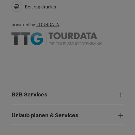
Beitrag drucken
powered by
TOURDATA
B2B Services
B2B 
Urlaub planen & Services
Urla