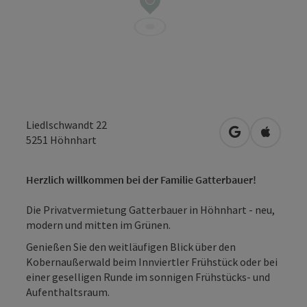
Liedlschwandt 22
in Google Map
in Apple
5251
Höhnhart
Herzlich willkommen bei der Familie Gatterbauer!
Die Privatvermietung Gatterbauer in Höhnhart - neu,
modern und mitten im Grünen.
Genießen Sie den weitläufigen Blick über den
Kobernaußerwald beim Innviertler Frühstück oder bei
einer geselligen Runde im sonnigen Frühstücks- und
Aufenthaltsraum.