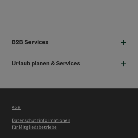
B2B Services
B2B 
Urlaub planen & Services
Urla
AGB
Datenschutzinformationen
für Mitgliedsbetriebe