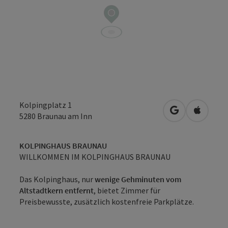
Kolpingplatz 1
in Google Map
in Apple
5280
Braunau am Inn
KOLPINGHAUS BRAUNAU
WILLKOMMEN IM KOLPINGHAUS BRAUNAU
Das Kolpinghaus, nur
wenige Gehminuten vom
Altstadtkern entfernt
, bietet Zimmer für
Preisbewusste, zusätzlich kostenfreie Parkplätze.