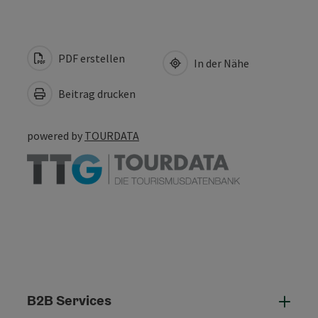
PDF erstellen
In der Nähe
Beitrag drucken
powered by
TOURDATA
B2B Services
B2B 