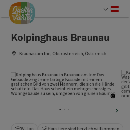
Accesskey
Accesskey
Accesskey
Zum Inhalt
Zur Navigation
Zum Seitenanfang
[0]
[1]
[2]
Deut
Sprach
Kolpinghaus Braunau
Braunau am Inn, Oberösterreich, Österreich
Copyri
nächst
W-Lan
Haustiere sind herzlich willkommen