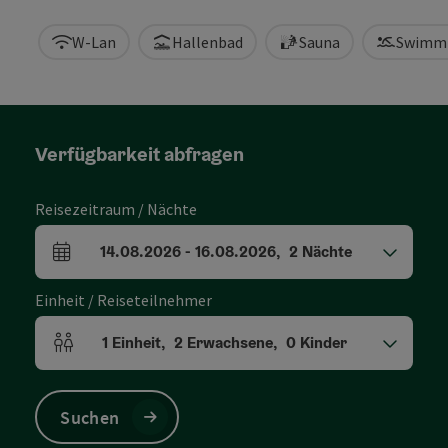
W-Lan
Hallenbad
Sauna
Swimm
Verfügbarkeit abfragen
Reisezeitraum / Nächte
14.08.2026
-
16.08.2026
,
2
Nächte
An- und Abreisefelder
Einheit / Reiseteilnehmer
1
Einheit
,
2
Erwachsene
,
0
Kinder
Einheitenanzahl und Personenfelder
Suchen