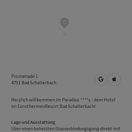
Promenade 1
in Google Map
in Apple
4701
Bad Schallerbach
Herzlich willkommen im Paradiso ****s - dem Hotel
im EurothermenResort Bad Schallerbach!
Lage und Ausstattung
Über einen beheizten Glasverbindungsgang direkt mit