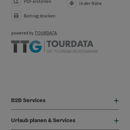
PDF erstellen
In der Nähe
Beitrag drucken
powered by
TOURDATA
B2B Services
B2B 
Urlaub planen & Services
Urla