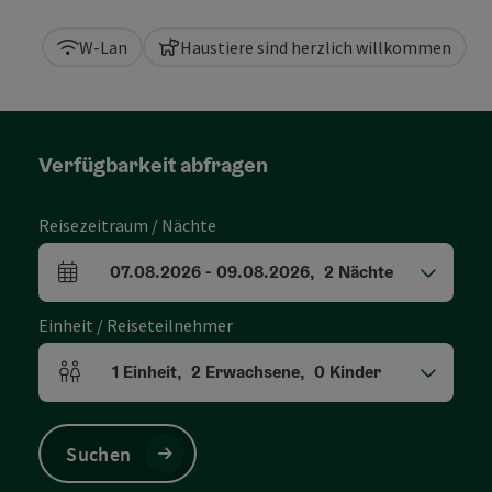
W-Lan
Haustiere sind herzlich willkommen
Verfügbarkeit abfragen
Reisezeitraum / Nächte
07.08.2026
-
09.08.2026
,
2
Nächte
An- und Abreisefelder
Einheit / Reiseteilnehmer
1
Einheit
,
2
Erwachsene
,
0
Kinder
Einheitenanzahl und Personenfelder
Suchen