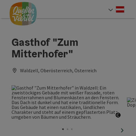
Accesskey
Accesskey
Accesskey
Zum Inhalt
Zur Navigation
Zum Seitenanfang
[0]
[1]
[2]
Deut
Sprach
Gasthof "Zum
Mitterhofer"
Waldzell, Oberösterreich, Österreich
Copyri
nächst