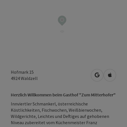
Hofmark 15
in Google Map
in Apple
4924
Waldzell
Herzlich Willkommen beim Gasthof "Zum Mitterhofer"
Innviertler Schmankerl, österreichische
Köstlichkeiten, Fischwochen, Weißbierwochen,
Wildgerichte, Leichtes und Deftiges auf gehobenen
Niveau zubereitet vom Küchenmeister Franz