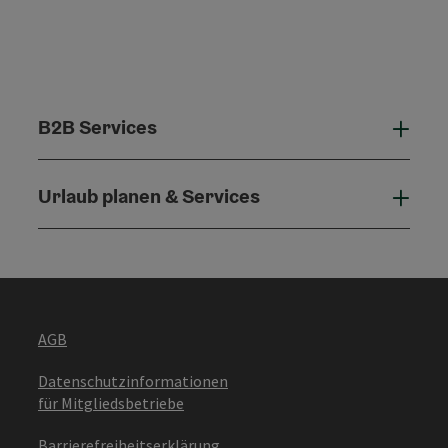
B2B Services
B2B 
Urlaub planen & Services
Urla
AGB
Datenschutzinformationen
für Mitgliedsbetriebe
Barrierefreiheitserklärung