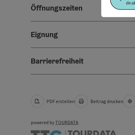
deak
Öffnungszeiten
Eignung
Barrierefreiheit
PDF erstellen
Beitrag drucken
powered by
TOURDATA