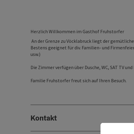
Herzlich Willkommen im Gasthof Fruhstorfer
An der Grenze zu Vöcklabruck liegt der gemütliche
Bestens geeignet für div. Familien- und Firmenfe
usw.)
Die Zimmer verfügen über Dusche, WC, SAT TV und
Familie Fruhstorfer freut sich auf Ihren Besuch.
Kontakt