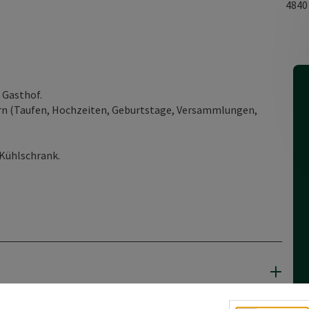
484
 Gasthof.
iern (Taufen, Hochzeiten, Geburtstage, Versammlungen,
 Kühlschrank.