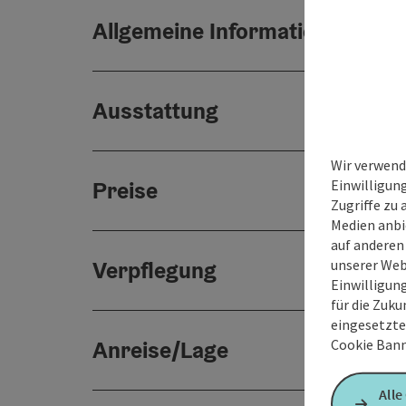
Allgemeine Informationen
Ausstattung
Wir verwend
Einwilligun
Preise
Zugriffe zu 
Medien anbi
auf anderen
unserer Web
Verpflegung
Einwilligun
für die Zuku
eingesetzte
Cookie Bann
Anreise/Lage
Alle