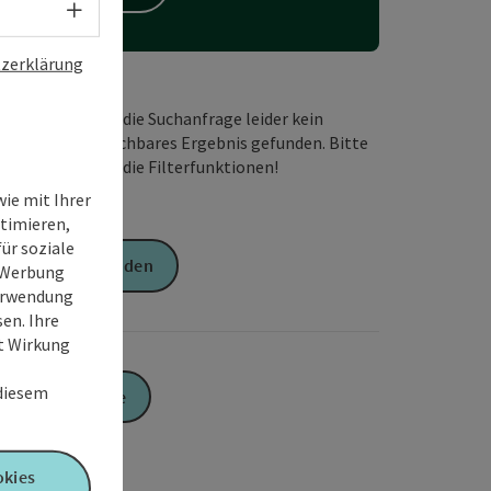
Sprachwahl - Menü öffnen
zerklärung
Wir haben für die Suchanfrage leider kein
passendes buchbares Ergebnis gefunden. Bitte
verändern Sie die Filterfunktionen!
ie mit Ihrer
timieren,
ür soziale
Anfrage senden
e Werbung
Verwendung
en. Ihre
it Wirkung
 diesem
Zur Website
okies