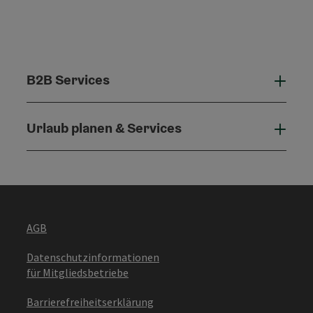
B2B Services
B2B 
Urlaub planen & Services
Urla
AGB
Datenschutzinformationen
für Mitgliedsbetriebe
Barrierefreiheitserklärung