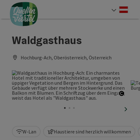
Accesskey
Accesskey
Accesskey
Zum Inhalt
Zur Navigation
Zum Seitenanfang
[0]
[1]
[2]
Deut
Sprach
Waldgasthaus
Hochburg-Ach, Oberösterreich, Österreich
Copyri
nächst
W-Lan
Haustiere sind herzlich willkommen