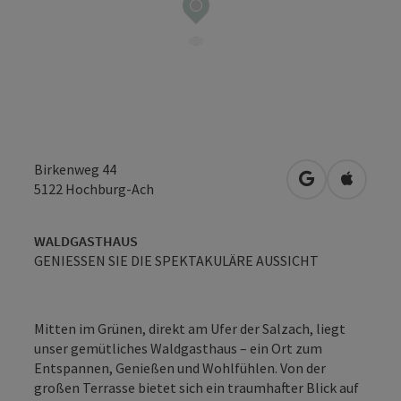
Birkenweg 44
in Google Map
in Apple
5122
Hochburg-Ach
WALDGASTHAUS
GENIESSEN SIE DIE SPEKTAKULÄRE AUSSICHT
Mitten im Grünen, direkt am Ufer der Salzach, liegt
unser gemütliches Waldgasthaus – ein Ort zum
Entspannen, Genießen und Wohlfühlen. Von der
großen Terrasse bietet sich ein traumhafter Blick auf