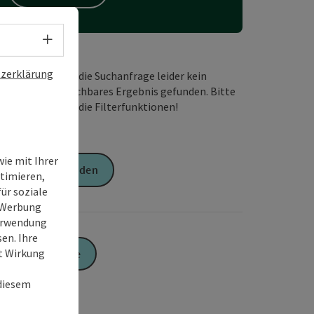
Sprachwahl - Menü öffnen
zerklärung
Wir haben für die Suchanfrage leider kein
passendes buchbares Ergebnis gefunden. Bitte
verändern Sie die Filterfunktionen!
ie mit Ihrer
Anfrage senden
timieren,
ür soziale
e Werbung
Verwendung
en. Ihre
it Wirkung
Zur Website
 diesem