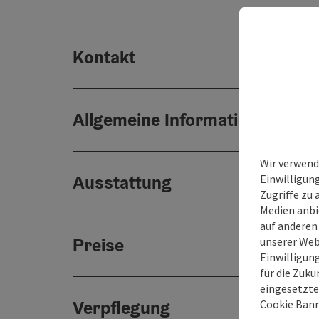
Kontakt
Allgemeine Informationen
Wir verwend
Ausstattung
Einwilligun
Zugriffe zu 
Medien anbi
auf anderen
Preise
unserer Web
Einwilligun
für die Zuku
eingesetzte
Verpflegung
Cookie Bann