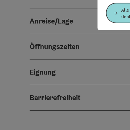
Alle
deak
Anreise/Lage
Öffnungszeiten
Eignung
Barrierefreiheit