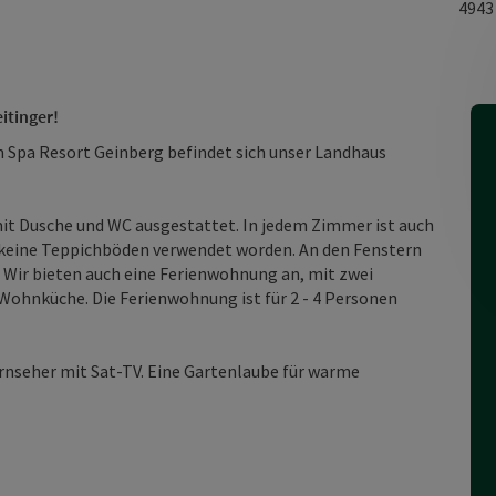
494
itinger!
m Spa Resort Geinberg befindet sich unser Landhaus
t Dusche und WC ausgestattet. In jedem Zimmer ist auch
d keine Teppichböden verwendet worden. An den Fenstern
 Wir bieten auch eine Ferienwohnung an, mit zwei
ohnküche. Die Ferienwohnung ist für 2 - 4 Personen
ernseher mit Sat-TV. Eine Gartenlaube für warme