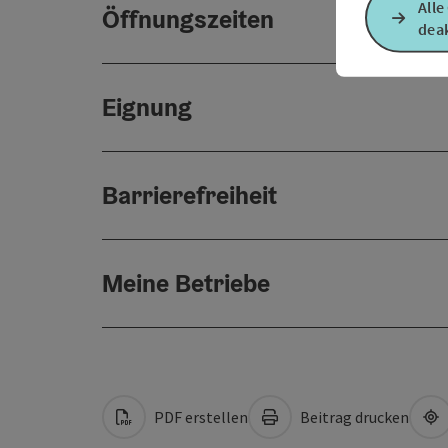
Alle
Öffnungszeiten
deak
Eignung
Barrierefreiheit
Meine Betriebe
PDF erstellen
Beitrag drucken