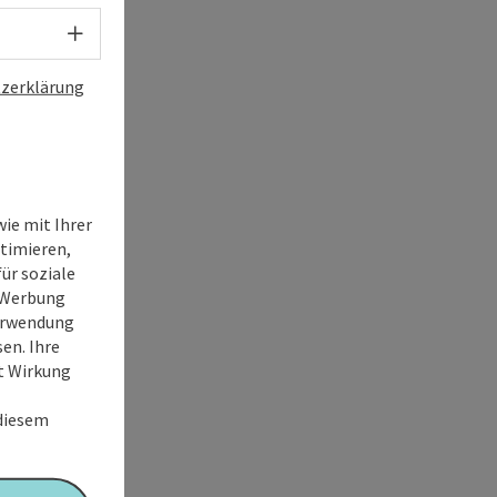
Sprachwahl - Menü öffnen
zerklärung
ie mit Ihrer
timieren,
ür soziale
e Werbung
Verwendung
en. Ihre
it Wirkung
 diesem