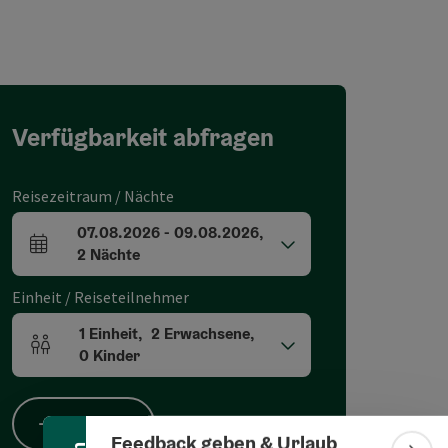
Verfügbarkeit abfragen
Reisezeitraum / Nächte
07.08.2026
-
09.08.2026
,
An- und Abreisefelder
2
Nächte
Einheit / Reiseteilnehmer
1
Einheit
,
2
Erwachsene
,
Banner einklappen
Einheitenanzahl und Personenfelder
0
Kinder
Suchen
Feedback geben & Urlaub