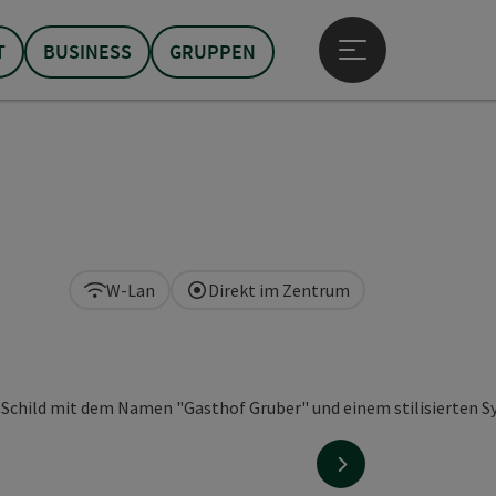
T
BUSINESS
GRUPPEN
Hauptmenü öffne
W-Lan
Direkt im Zentrum
nächstes Element