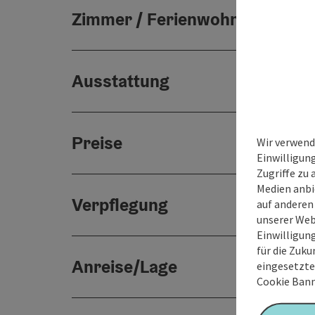
Zimmer / Ferienwohnungen
Ausstattung
Preise
Wir verwend
Einwilligun
Zugriffe zu 
Medien anbi
Verpflegung
auf anderen
unserer Web
Einwilligun
für die Zuku
Anreise/Lage
eingesetzte
Cookie Bann