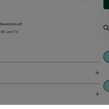
in Google Map
in Apple
Schwanenstadt
 WC und TV.