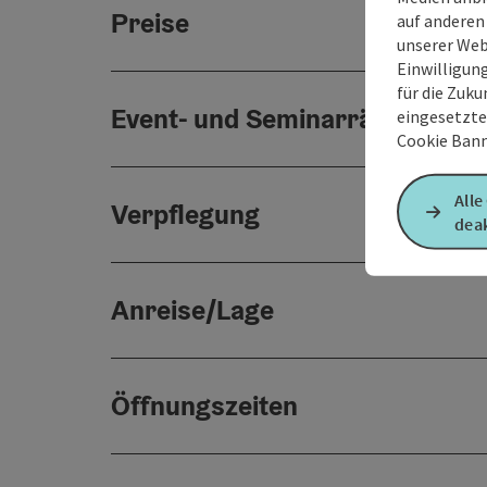
Preise
auf anderen
unserer Web
Einwilligun
für die Zuku
Event- und Seminarräume
eingesetzte
Cookie Bann
Alle
Verpflegung
deak
Anreise/Lage
Öffnungszeiten