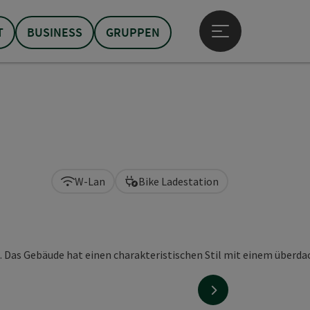
T
BUSINESS
GRUPPEN
Hauptmenü öffne
W-Lan
Bike Ladestation
nächstes Element