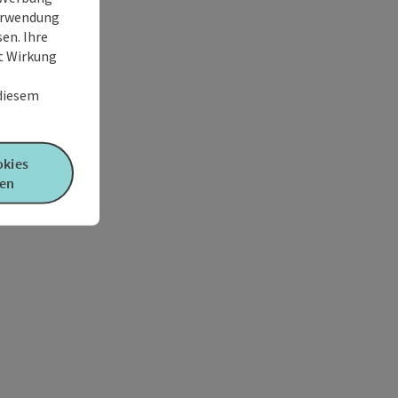
Verwendung
en. Ihre
it Wirkung
 diesem
okies
en