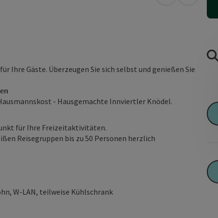
in Google Map
in Apple
für Ihre Gäste. Überzeugen Sie sich selbst und genießen Sie
ten
r Hausmannskost - Hausgemachte Innviertler Knödel.
kt für Ihre Freizeitaktivitäten.
eißen Reisegruppen bis zu 50 Personen herzlich
öhn, W-LAN, teilweise Kühlschrank