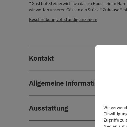
" Gasthof Steinerwirt "wo das zu Hause einen Nam
wir wollen unseren Gästen ein Stück
" Zuhause "
bi
Beschreibung vollständig anzeigen
Kontakt
Allgemeine Informationen
Ausstattung
Wir verwend
Einwilligun
Zugriffe zu 
Medien anbi