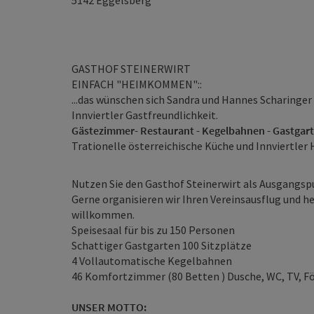
5142
Eggelsberg
GASTHOF STEINERWIRT
EINFACH "HEIMKOMMEN"::
...das wünschen sich Sandra und Hannes Scharinger 
Innviertler Gastfreundlichkeit.
Gästezimmer- Restaurant - Kegelbahnen - Gastgar
Trationelle österreichische Küche und Innviertle
Nutzen Sie den Gasthof Steinerwirt als Ausgangspun
Gerne organisieren wir Ihren Vereinsausflug und h
willkommen.
Speisesaal für bis zu 150 Personen
Schattiger Gastgarten 100 Sitzplätze
4 Vollautomatische Kegelbahnen
46 Komfortzimmer (80 Betten ) Dusche, WC, TV, F
UNSER MOTTO: