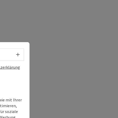
Sprachwahl - Menü öffnen
zerklärung
ie mit Ihrer
timieren,
ür soziale
e Werbung