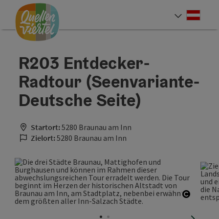
Accesskey
Accesskey
Accesskey
Zum Inhalt
Zur Navigation
Zum Seitenanfang
[0]
[1]
[2]
Deut
Sprach
R203 Entdecker-
Radtour (Seenvariante-
Deutsche Seite)
Startort:
5280 Braunau am Inn
Zielort:
5280 Braunau am Inn
Copyrig
nächste