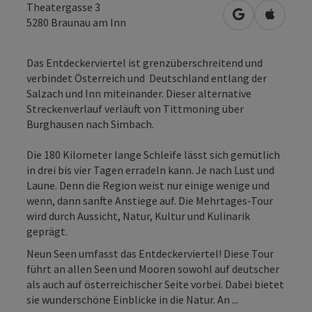
Theatergasse 3
in Google Map
in Apple
5280
Braunau am Inn
Das Entdeckerviertel ist grenzüberschreitend und
verbindet Österreich und Deutschland entlang der
Salzach und Inn miteinander. Dieser alternative
Streckenverlauf verläuft von Tittmoning über
Burghausen nach Simbach.
Die 180 Kilometer lange Schleife lässt sich gemütlich
in drei bis vier Tagen erradeln kann. Je nach Lust und
Laune. Denn die Region weist nur einige wenige und
wenn, dann sanfte Anstiege auf. Die Mehrtages-Tour
wird durch Aussicht, Natur, Kultur und Kulinarik
geprägt.
Neun Seen umfasst das Entdeckerviertel! Diese Tour
führt an allen Seen und Mooren sowohl auf deutscher
als auch auf österreichischer Seite vorbei. Dabei bietet
sie wunderschöne Einblicke in die Natur. An ...