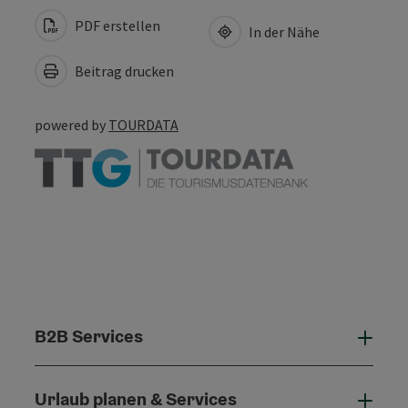
PDF erstellen
In der Nähe
Beitrag drucken
powered by
TOURDATA
B2B Services
B2B 
Urlaub planen & Services
Urla