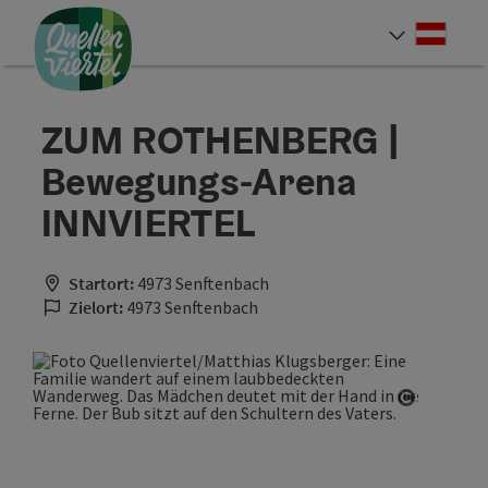
Accesskey
Accesskey
Accesskey
Zum Inhalt
Zur Navigation
Zum Seitenanfang
[0]
[1]
[2]
Deut
Sprach
ZUM ROTHENBERG |
Bewegungs-Arena
INNVIERTEL
Startort:
4973 Senftenbach
Zielort:
4973 Senftenbach
Copyrigh