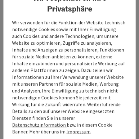
auch für aktive Wanderer bestens geeignet ist. Mit
Privatsphäre
einer Streckenlänge von etwa 4 Kilometern führt der
Weg durch die sanfte Hügellandschaft des Innviertels
Wir verwenden für die Funktion der Website technisch
und bietet eine perfekte Mischung aus Naturerlebnis,
notwendige Cookies sowie mit Ihrer Einwilligung
Entspannung und beeindruckenden Ausblicken.
auch Cookies und andere Technologien, um unsere
Obwohl die Strecke nur etwa eine Stunde in Anspruch
Website zu optimieren, Zugriffe zu analysieren,
nimmt, können Sie sich auf herrliche Erholung
Inhalte und Anzeigen zu personalisieren, Funktionen
inmitten von Wald und Wiesen freuen.
für soziale Medien anbieten zu können, externe
Die Wanderung beginnt im Ortszentrum von
Inhalte einzubinden und personalisierte Werbung auf
Senftenbach. Von hier aus folgen Sie dem gut
anderen Plattformen zu zeigen. Dazu teilen wir
ausgeschilderten Weg in Richtung Rothenberg, einem
Informationen zu Ihrer Verwendung unserer Website
sanft ansteigenden Hügel, der der Wanderung ihren
mit unseren Partnern für soziale Medien, Werbung
Namen gibt.
und Analysen. Ihre Einwilligung zu technisch nicht
notwendigen Cookies können Sie jederzeit mit
Gleich zu ...
Wirkung für die Zukunft widerrufen. Weiterführende
Details zu den auf unserer Website eingesetzten
Beschreibung vollständig anzeigen
Diensten finden Sie in unserer
Datenschutzinformation
bzw. in diesem Cookie
Banner.
Mehr über uns im
Impressum
.