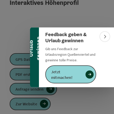
Interaktives Höhenprofil
Banner einklappen
Feedback geben &
n
Bann
Urlaub gewinnen
U
r
l
a
u
b
g
e
w
i
n
n
e
Gib uns Feedback zur
Urlaubsregion Quellenviertel und
GPS Daten downloaden
gewinne tolle Preise.
Jetzt
PDF erstellen
mitmachen!
Anfrage senden
Zur Website