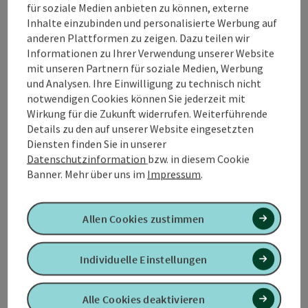
für soziale Medien anbieten zu können, externe
Gurten. Diese etwa 7,5 km lange Rundwanderung führt
Inhalte einzubinden und personalisierte Werbung auf
Sie auf den Spuren des Dichters Gottfried Glechner,
anderen Plattformen zu zeigen. Dazu teilen wir
einem der bedeutendsten Mundartdichter des
Informationen zu Ihrer Verwendung unserer Website
Innviertels.
mit unseren Partnern für soziale Medien, Werbung
und Analysen. Ihre Einwilligung zu technisch nicht
Die Wanderung beginnt im Ortszentrum von Gurten.
notwendigen Cookies können Sie jederzeit mit
Von hier aus folgen Sie den gut ausgeschilderten
Wirkung für die Zukunft widerrufen. Weiterführende
Wegen, die Sie zunächst zum ruhigen Gurtenbach
Details zu den auf unserer Website eingesetzten
führen.
Diensten finden Sie in unserer
Auf halber Strecke führt Sie die Wanderung hinauf auf
Datenschutzinformation
bzw. in diesem Cookie
den **Eichberg**. Der Rückweg führt Sie durch
Banner.
Mehr über uns im
Impressum
.
schattige Waldstücke, die besonders an heißen Tagen
wohltuende Kühle spenden.
Allen Cookies zustimmen
Am Ende der Wanderung kehren Sie zurück nach
Gurten, wo Sie Ihre Wanderung gemütlich im Ort
ausklingen lassen können. Vielleicht ...
Individuelle Einstellungen
Beschreibung vollständig anzeigen
Alle Cookies deaktivieren