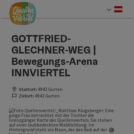
Accesskey
Accesskey
Accesskey
Zum Inhalt
Zur Navigation
Zum Seitenanfang
[0]
[1]
[2]
Deut
Sprach
GOTTFRIED-
GLECHNER-WEG |
Bewegungs-Arena
INNVIERTEL
Startort:
4942 Gurten
Zielort:
4942 Gurten