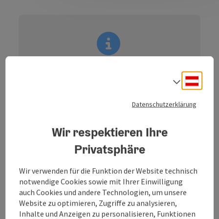
Information: NEUE
Deuts
Sprach
BESCHILDERUNG
Beschreibung: ❗
Die neue Beschilderung ist in
Datenschutzerklärung
Arbeit.
❗
Den Routenverlauf kann man sich hier |
Wir respektieren Ihre
GOTTFRIED-GLECHNER-WEG
|
herunterladen!
Privatsphäre
Wir verwenden für die Funktion der Website technisch
notwendige Cookies sowie mit Ihrer Einwilligung
auch Cookies und andere Technologien, um unsere
Website zu optimieren, Zugriffe zu analysieren,
Erleben Sie eine kurzweilige und entspannende
Inhalte und Anzeigen zu personalisieren, Funktionen
Wanderung auf dem „Gottfried-Glechner-Weg“ in