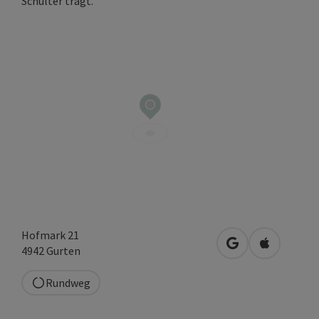
Copyrigh
Hofmark 21
in Google Maps 
in Apple M
4942
Gurten
Rundweg