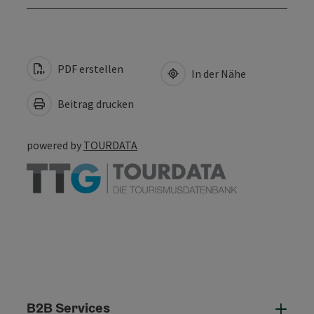
PDF erstellen
In der Nähe
Beitrag drucken
powered by
TOURDATA
B2B Services
B2B 