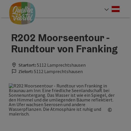
Accesskey
Accesskey
Accesskey
Zum Inhalt
Zur Navigation
Zum Seitenanfang
[0]
[1]
[2]
Deut
Sprach
R202 Moorseentour -
Rundtour von Franking
Startort:
5112 Lamprechtshausen
Zielort:
5112 Lamprechtshausen
©
Copyrigh