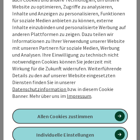
Mitten durch das Ibmer Moor mit seiner einzigartigen
Website zu optimieren, Zugriffe zu analysieren,
Tier- und Pflanzenwelt, vorbei an den
Inhalte und Anzeigen zu personalisieren, Funktionen
moorgefilterten warmen Badeseen der Seenplatte
für soziale Medien anbieten zu können, externe
zum Vogelbeobachtungsparadies Waidmoos mit
Inhalte einzubinden und personalisierte Werbung auf
einem Abstecher zum 1. Braugut Österreichs, dem
anderen Plattformen zu zeigen. Dazu teilen wir
Stieglgut Wildshut. Diese Tour lässt keine Wünsche
Informationen zu Ihrer Verwendung unserer Website
offen.
mit unseren Partnern für soziale Medien, Werbung
und Analysen. Ihre Einwilligung zu technisch nicht
notwendigen Cookies können Sie jederzeit mit
Wirkung für die Zukunft widerrufen. Weiterführende
Details zu den auf unserer Website eingesetzten
Tour und Routeninformationen
Diensten finden Sie in unserer
Datenschutzinformation
bzw. in diesem Cookie
Banner.
Mehr über uns im
Impressum
.
Anreise/Lage
Allen Cookies zustimmen
Eignung
Individuelle Einstellungen
Barrierefreiheit