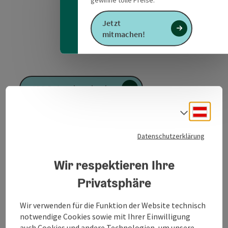
Jetzt
mitmachen!
GPS Daten downloaden
Deuts
Sprach
PDF erstellen
Datenschutzerklärung
Anfrage senden
Wir respektieren Ihre
Zur Website
Privatsphäre
Wir verwenden für die Funktion der Website technisch
notwendige Cookies sowie mit Ihrer Einwilligung
Rundtour von Lamprechtshausen zu den Moorseen.
auch Cookies und andere Technologien, um unsere