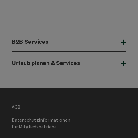
B2B Services
B2B 
Urlaub planen & Services
Urla
AGB
Datenschutzinformationen
für Mitgliedsbetriebe