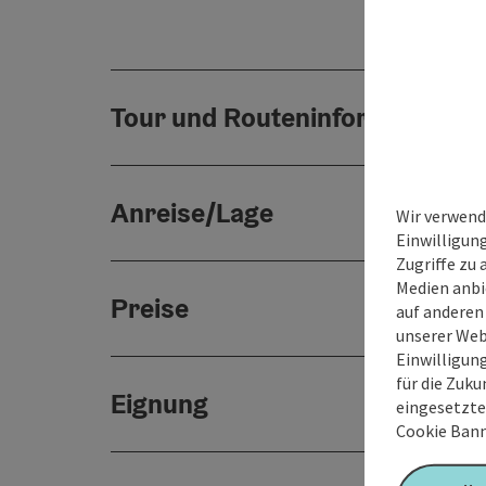
Tour und Routeninformationen
Anreise/Lage
Wir verwend
Einwilligun
Zugriffe zu 
Medien anbi
Preise
auf anderen
unserer Web
Einwilligun
für die Zuku
Eignung
eingesetzte
Cookie Bann