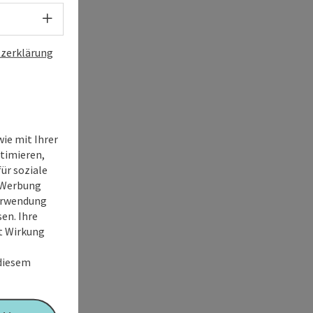
Sprachwahl - Menü öffnen
zerklärung
ie mit Ihrer
timieren,
ür soziale
e Werbung
Verwendung
en. Ihre
it Wirkung
 diesem