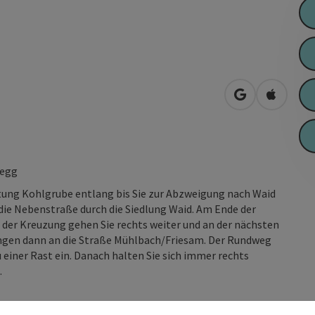
in Google Map
in Apple
segg
tung Kohlgrube entlang bis Sie zur Abzweigung nach Waid
die Nebenstraße durch die Siedlung Waid. Am Ende der
 der Kreuzung gehen Sie rechts weiter und an der nächsten
langen dann an die Straße Mühlbach/Friesam. Der Rundweg
 einer Rast ein. Danach halten Sie sich immer rechts
.