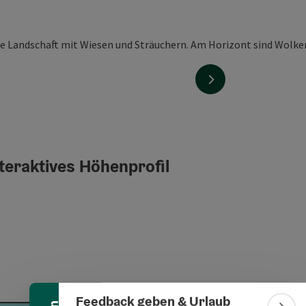
nächstes Element
teraktives Höhenprofil
Banner einklappen
Feedback geben & Urlaub