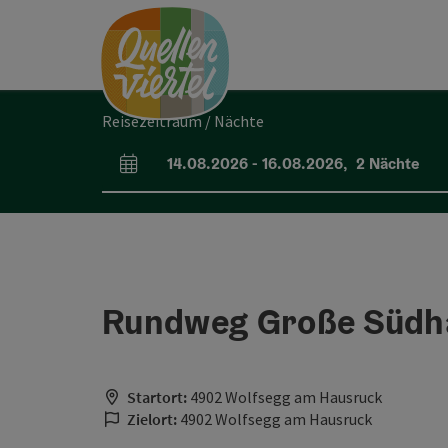
Accesskey
Accesskey
Accesskey
Zum Inhalt
Zur Navigation
Zum Seitenanfang
[0]
[1]
[2]
Reisezeitraum / Nächte
14.08.2026
-
16.08.2026
,
2
Nächte
An- und Abreisefelder
Rundweg Große Südh
Startort:
4902 Wolfsegg am Hausruck
Zielort:
4902 Wolfsegg am Hausruck