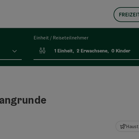
FREIZEI
Einheit / Reiseteilnehmer
1
Einheit
,
2
Erwachsene
,
0
Kinder
Einheitenanzahl und Personenfelder
angrunde
Haust