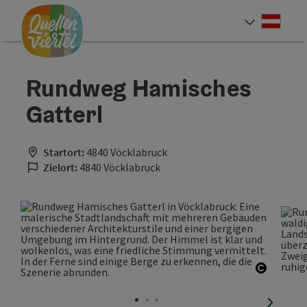
Accesskey
Accesskey
Accesskey
Zum Inhalt
Zur Navigation
Zum Seitenanfang
[0]
[1]
[2]
Deut
Sprach
Rundweg Hamisches
Gatterl
Startort:
4840 Vöcklabruck
Zielort:
4840 Vöcklabruck
Copyrig
nächste