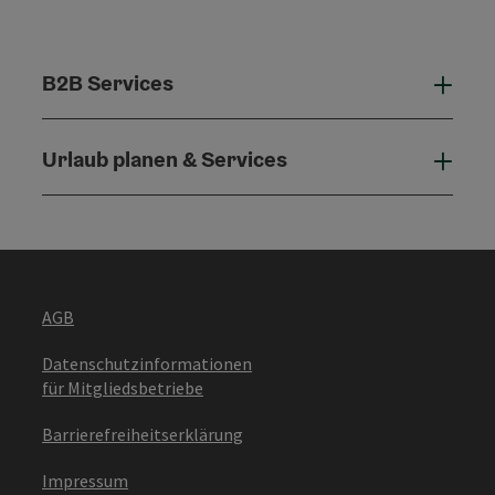
B2B Services
B2B 
Urlaub planen & Services
Urla
AGB
Datenschutzinformationen
für Mitgliedsbetriebe
Barrierefreiheitserklärung
Impressum