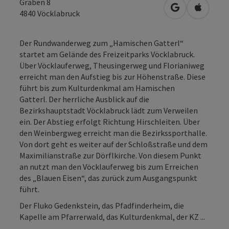
Graben 8
in Google Map
in Apple
4840
Vöcklabruck
Der Rundwanderweg zum „Hamischen Gatterl“
startet am Gelände des Freizeitparks Vöcklabruck.
Über Vöcklauferweg, Theusingerweg und Florianiweg
erreicht man den Aufstieg bis zur Höhenstraße. Diese
führt bis zum Kulturdenkmal am Hamischen
Gatterl. Der herrliche Ausblick auf die
Bezirkshauptstadt Vöcklabruck lädt zum Verweilen
ein. Der Abstieg erfolgt Richtung Hirschleiten. Über
den Weinbergweg erreicht man die Bezirkssporthalle.
Von dort geht es weiter auf der Schloßstraße und dem
Maximilianstraße zur Dörflkirche. Von diesem Punkt
an nutzt man den Vöcklauferweg bis zum Erreichen
des „Blauen Eisen“, das zurück zum Ausgangspunkt
führt.
Der Fluko Gedenkstein, das Pfadfinderheim, die
Kapelle am Pfarrerwald, das Kulturdenkmal, der KZ ...