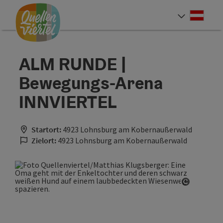
Accesskey
Accesskey
Accesskey
Zum Inhalt
Zur Navigation
Zum Seitenanfang
[0]
[1]
[2]
Deut
Sprach
ALM RUNDE |
Bewegungs-Arena
INNVIERTEL
Startort:
4923 Lohnsburg am Kobernaußerwald
Zielort:
4923 Lohnsburg am Kobernaußerwald
Copyrigh