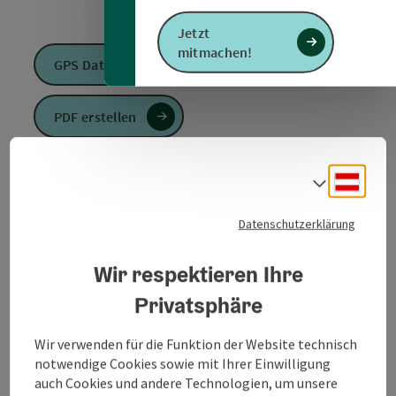
Jetzt
mitmachen!
GPS Daten downloaden
PDF erstellen
Anfrage senden
Deuts
Sprach
Zur Website
Datenschutzerklärung
Wir respektieren Ihre
Über den Goderbauernberg geht es zum Schaubach.
Privatsphäre
Von dort ansteigend Richtung Rödt. Weiter durch den
Wald zum Gasthaus zur Alm. Der weitere
Wir verwenden für die Funktion der Website technisch
Streckenverlauf führt bergab Richtung Dopplhub,
notwendige Cookies sowie mit Ihrer Einwilligung
daraufhin den Schaubach querend zurück nach
auch Cookies und andere Technologien, um unsere
Magetsham.