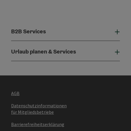
B2B Services
B2B 
Urlaub planen & Services
Urla
AGB
Datenschutzinformationen
für Mitgliedsbetriebe
Barrierefreiheitserklärung