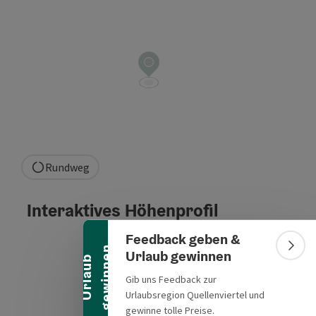
Rundweg
Banner einklappen
Interaktives Höhenprofil
Feedback geben &
n
Bann
Urlaub gewinnen
U
r
l
a
u
b
g
e
w
i
n
n
e
Gib uns Feedback zur
Urlaubsregion Quellenviertel und
gewinne tolle Preise.