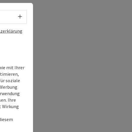
Sprachwahl - Menü öffnen
zerklärung
ie mit Ihrer
timieren,
ür soziale
e Werbung
Verwendung
en. Ihre
it Wirkung
 diesem