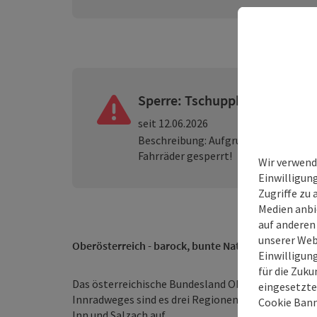
Sperre: Tschuppbachweg gesp
seit 12.06.2026
Beschreibung: Aufgrund von starkem
Fahrräder gesperrt!
Wir verwend
Einwilligun
Zugriffe zu 
Medien anbi
auf anderen
unserer Web
Oberösterreich - barock, bunte Naturschauspiele 
Einwilligun
für die Zuku
Das österreichische Bundesland Oberösterreich um
eingesetzte
Innradweges sind es drei Regionen. Sie alle grenz
Cookie Bann
Inn und Salzach auf.