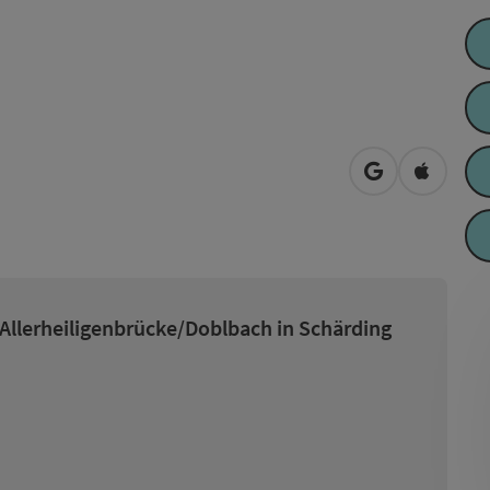
in Google Map
in Apple
 Allerheiligenbrücke/Doblbach in Schärding