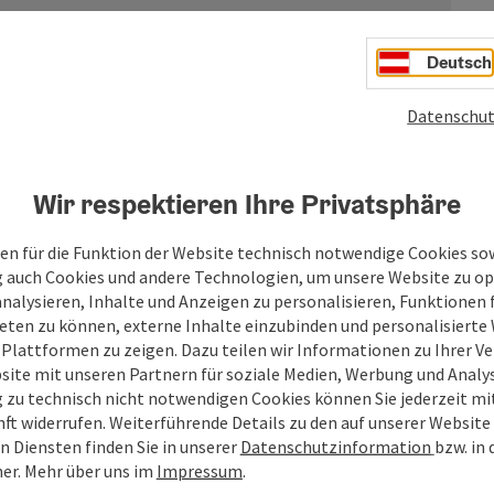
Deutsch
Datenschut
errt
Wir respektieren Ihre Privatsphäre
 Baustellenverkehr ist der Tschuppbachweg für
en für die Funktion der Website technisch notwendige Cookies sow
g auch Cookies und andere Technologien, um unsere Website zu op
analysieren, Inhalte und Anzeigen zu personalisieren, Funktionen f
eten zu können, externe Inhalte einzubinden und personalisiert
 Plattformen zu zeigen. Dazu teilen wir Informationen zu Ihrer 
site mit unseren Partnern für soziale Medien, Werbung und Analys
zwischen Donau, Inn und Salzach
g zu technisch nicht notwendigen Cookies können Sie jederzeit m
nft widerrufen. Weiterführende Details zu den auf unserer Website
fasst viele verschiedene Erlebnisräume. Im Bereich des
n Diensten finden Sie in unserer
Datenschutzinformation
bzw. in
en an Bayern und spannen sich zwischen den Flüssen Donau,
er.
Mehr über uns im
Impressum
.