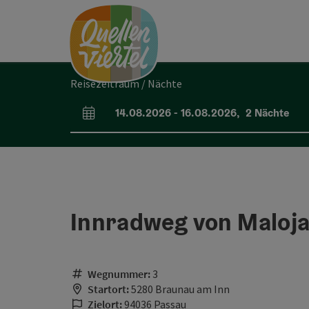
Accesskey
Accesskey
Accesskey
Zum Inhalt
Zur Navigation
Zum Seitenanfang
[0]
[1]
[2]
Reisezeitraum / Nächte
14.08.2026
-
16.08.2026
,
2
Nächte
An- und Abreisefelder
Innradweg von Maloja
Wegnummer:
3
Startort:
5280 Braunau am Inn
Zielort:
94036 Passau