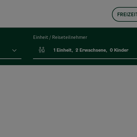
FREIZEI
Einheit / Reiseteilnehmer
1
Einheit
,
2
Erwachsene
,
0
Kinder
Einheitenanzahl und Personenfelder