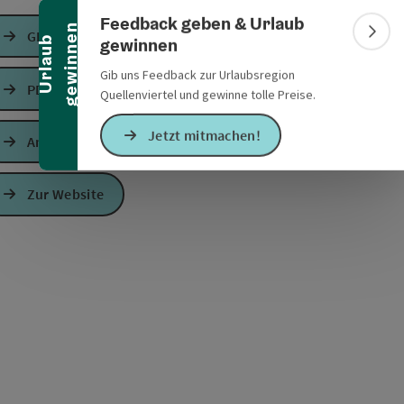
Banner einklappen
Feedback geben & Urlaub
n
GPS Daten downloaden
Bann
gewinnen
U
r
l
a
u
b
g
e
w
i
n
n
e
Gib uns Feedback zur Urlaubsregion
PDF erstellen
Quellenviertel und gewinne tolle Preise.
Jetzt mitmachen!
Anfrage senden
s öffnen
 Maps öffnen
Zur Website