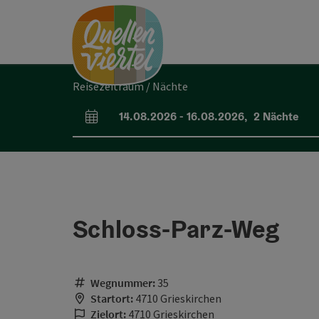
Accesskey
Accesskey
Accesskey
Zum Inhalt
Zur Navigation
Zum Seitenanfang
[0]
[1]
[2]
Reisezeitraum / Nächte
14.08.2026
-
16.08.2026
,
2
Nächte
An- und Abreisefelder
Schloss-Parz-Weg
Wegnummer:
35
Startort:
4710 Grieskirchen
Zielort:
4710 Grieskirchen