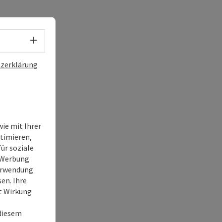
Sprachwahl - Menü öffnen
zerklärung
ie mit Ihrer
timieren,
ür soziale
e Werbung
Verwendung
en. Ihre
it Wirkung
 diesem