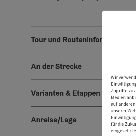
Tour und Routeninformationen
An der Strecke
Wir verwend
Einwilligun
Zugriffe zu 
Varianten & Etappen
Medien anbi
auf anderen
unserer Web
Einwilligun
Anreise/Lage
für die Zuku
eingesetzte