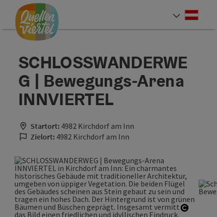
Accesskey
Accesskey
Accesskey
Zum Inhalt
Zur Navigation
Zum Seitenanfang
[0]
[1]
[2]
Deut
Sprach
SCHLOSSWANDERWE
G | Bewegungs-Arena
INNVIERTEL
Startort:
4982 Kirchdorf am Inn
Zielort:
4982 Kirchdorf am Inn