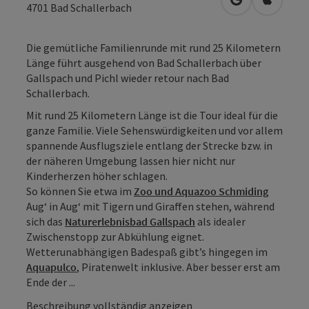
in Google Map
in Apple
4701
Bad Schallerbach
Die gemütliche Familienrunde mit rund 25 Kilometern
Länge führt ausgehend von Bad Schallerbach über
Gallspach und Pichl wieder retour nach Bad
Schallerbach.
Mit rund 25 Kilometern Länge ist die Tour ideal für die
ganze Familie. Viele Sehenswürdigkeiten und vor allem
spannende Ausflugsziele entlang der Strecke bzw. in
der näheren Umgebung lassen hier nicht nur
Kinderherzen höher schlagen.
So können Sie etwa im
Zoo und Aquazoo Schmiding
Aug‘ in Aug‘ mit Tigern und Giraffen stehen, während
sich das
Naturerlebnisbad Gallspach
als idealer
Zwischenstopp zur Abkühlung eignet.
Wetterunabhängigen Badespaß gibt’s hingegen im
Aquapulco
, Piratenwelt inklusive. Aber besser erst am
Ende der ...
Beschreibung vollständig anzeigen