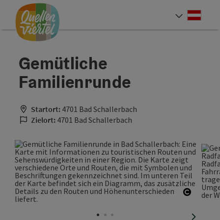
Accesskey
Accesskey
Accesskey
Zum Inhalt
Zur Navigation
Zum Seitenanfang
[0]
[1]
[2]
Deut
Sprach
Gemütliche
Familienrunde
Startort:
4701 Bad Schallerbach
Zielort:
4701 Bad Schallerbach
Copyrig
nächste