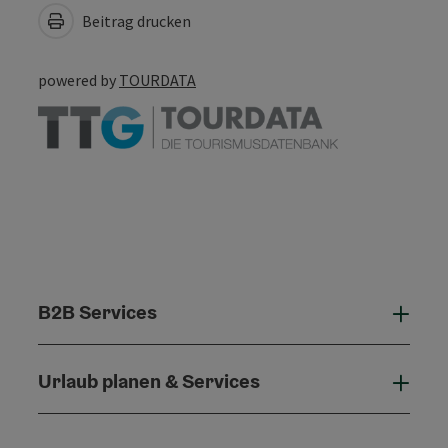
Beitrag drucken
powered by
TOURDATA
B2B Services
B2B 
Urlaub planen & Services
Urla