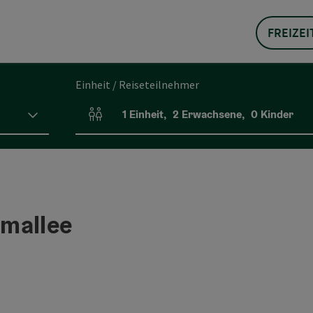
FREIZEI
Einheit / Reiseteilnehmer
1
Einheit
,
2
Erwachsene
,
0
Kinder
Einheitenanzahl und Personenfelder
mallee