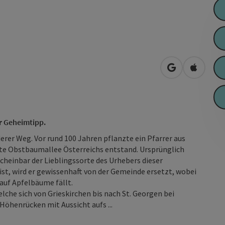
in Google Map
in Apple
er Geheimtipp.
erer Weg. Vor rund 100 Jahren pflanzte ein Pfarrer aus
ste Obstbaumallee Österreichs entstand. Ursprünglich
cheinbar der Lieblingssorte des Urhebers dieser
t, wird er gewissenhaft von der Gemeinde ersetzt, wobei
auf Apfelbäume fällt.
elche sich von Grieskirchen bis nach St. Georgen bei
Höhenrücken mit Aussicht aufs ...