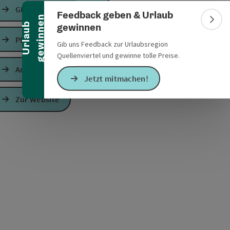
Banner einklappen
GPS Daten downloaden
Feedback geben & Urlaub
n
Bann
gewinnen
U
r
l
a
u
b
g
e
w
i
n
n
e
PDF erstellen
Gib uns Feedback zur Urlaubsregion
Quellenviertel und gewinne tolle Preise.
Anfrage senden
s öffnen
 Maps öffnen
Jetzt mitmachen!
Zur Website