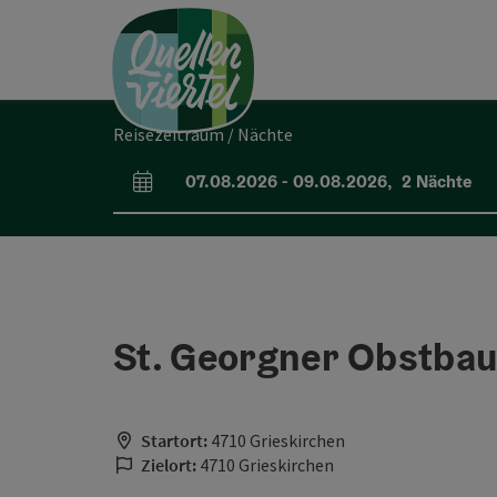
Accesskey
Accesskey
Accesskey
Zum Inhalt
Zur Navigation
Zum Seitenanfang
[0]
[1]
[2]
Reisezeitraum / Nächte
07.08.2026
-
09.08.2026
,
2
Nächte
An- und Abreisefelder
St. Georgner Obstbau
Startort:
4710 Grieskirchen
Zielort:
4710 Grieskirchen