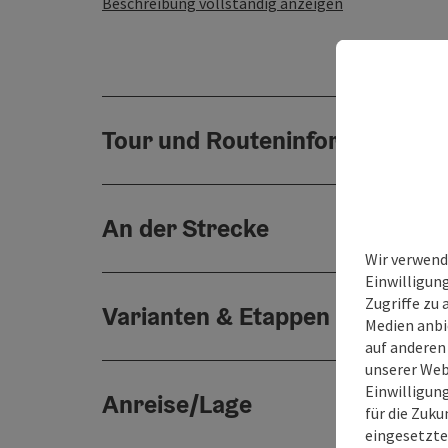
Beschreibung vollständig anzeigen
Tour und Routeninformationen
An der Strecke
Wir verwend
Einwilligun
Zugriffe zu 
Varianten & Etappen
Medien anbi
auf anderen
unserer Web
Einwilligun
Anreise/Lage
für die Zuku
eingesetzte