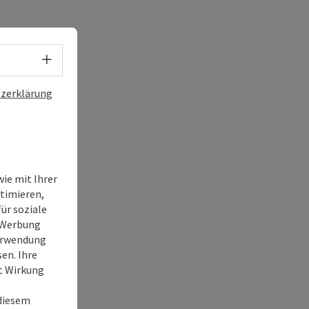
Sprachwahl - Menü öffnen
zerklärung
ie mit Ihrer
timieren,
ür soziale
e Werbung
Verwendung
en. Ihre
it Wirkung
 diesem