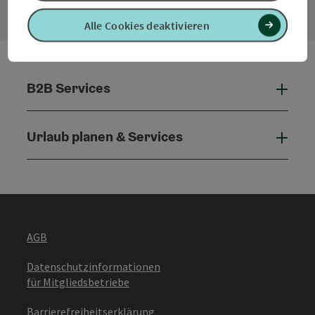
Alle Cookies deaktivieren
B2B Services
B2B 
Urlaub planen & Services
Urla
AGB
Datenschutzinformationen
für Mitgliedsbetriebe
Barrierefreiheitserklärung