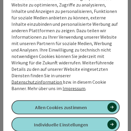
Kontakt
Website zu optimieren, Zugriffe zu analysieren,
Inhalte und Anzeigen zu personalisieren, Funktionen
für soziale Medien anbieten zu können, externe
Inhalte einzubinden und personalisierte Werbung auf
Tourismusverband Quellenviertel
anderen Plattformen zu zeigen. Dazu teilen wir
Informationen zu Ihrer Verwendung unserer Website
Promenade 2
mit unseren Partnern für soziale Medien, Werbung
4701 Bad Schallerbach
und Analysen. Ihre Einwilligung zu technisch nicht
notwendigen Cookies können Sie jederzeit mit
Wirkung für die Zukunft widerrufen. Weiterführende
+43 7249 42071 0
Details zu den auf unserer Website eingesetzten
Diensten finden Sie in unserer
info@quellenviertel.at
Datenschutzinformation
bzw. in diesem Cookie
Banner.
Mehr über uns im
Impressum
.
Allen Cookies zustimmen
Kontaktformular
Individuelle Einstellungen
Konta