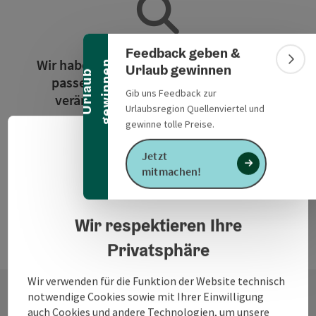
Banner einklappen
Feedback geben &
Wir haben für die Suchanfrage leider kein
n
Bann
Urlaub gewinnen
U
r
l
a
u
b
g
e
w
i
n
n
e
passendes Ergebnis gefunden. Bitte
Gib uns Feedback zur
verändern Sie die Filterfunktionen!
Urlaubsregion Quellenviertel und
gewinne tolle Preise.
Jetzt alle Filter zurücksetzen
Deuts
Sprach
Jetzt
mitmachen!
Datenschutzerklärung
Wir respektieren Ihre
Privatsphäre
Wir verwenden für die Funktion der Website technisch
notwendige Cookies sowie mit Ihrer Einwilligung
auch Cookies und andere Technologien, um unsere