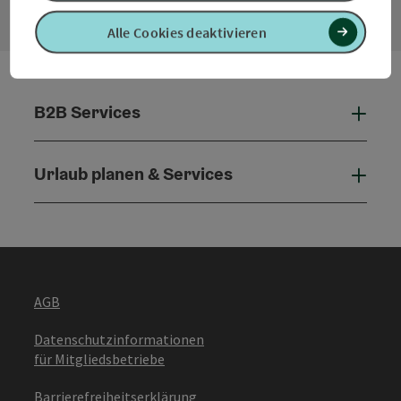
Alle Cookies deaktivieren
B2B Services
B2B 
Urlaub planen & Services
Urla
AGB
Datenschutzinformationen
für Mitgliedsbetriebe
Barrierefreiheitserklärung