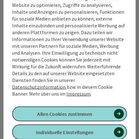
Kontakt
Website zu optimieren, Zugriffe zu analysieren,
Inhalte und Anzeigen zu personalisieren, Funktionen
für soziale Medien anbieten zu können, externe
Inhalte einzubinden und personalisierte Werbung auf
Tourismusverband Quellenviertel
anderen Plattformen zu zeigen. Dazu teilen wir
Informationen zu Ihrer Verwendung unserer Website
Promenade 2
mit unseren Partnern für soziale Medien, Werbung
4701 Bad Schallerbach
und Analysen. Ihre Einwilligung zu technisch nicht
notwendigen Cookies können Sie jederzeit mit
Wirkung für die Zukunft widerrufen. Weiterführende
+43 7249 42071 0
Details zu den auf unserer Website eingesetzten
Diensten finden Sie in unserer
info@quellenviertel.at
Datenschutzinformation
bzw. in diesem Cookie
Banner.
Mehr über uns im
Impressum
.
Allen Cookies zustimmen
Kontaktformular
Individuelle Einstellungen
Konta