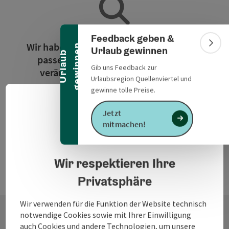
Banner einklappen
Feedback geben &
Wir haben für die Suchanfrage leider kein
n
Bann
Urlaub gewinnen
U
r
l
a
u
b
g
e
w
i
n
n
e
passendes Ergebnis gefunden. Bitte
Gib uns Feedback zur
verändern Sie die Filterfunktionen!
Urlaubsregion Quellenviertel und
gewinne tolle Preise.
Jetzt alle Filter zurücksetzen
Deuts
Sprach
Jetzt
mitmachen!
Datenschutzerklärung
Wir respektieren Ihre
Privatsphäre
Wir verwenden für die Funktion der Website technisch
notwendige Cookies sowie mit Ihrer Einwilligung
auch Cookies und andere Technologien, um unsere