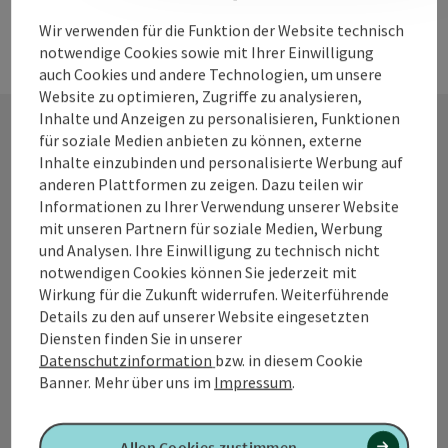
Wir verwenden für die Funktion der Website technisch
notwendige Cookies sowie mit Ihrer Einwilligung
auch Cookies und andere Technologien, um unsere
Website zu optimieren, Zugriffe zu analysieren,
Inhalte und Anzeigen zu personalisieren, Funktionen
für soziale Medien anbieten zu können, externe
Inhalte einzubinden und personalisierte Werbung auf
Kontakt
anderen Plattformen zu zeigen. Dazu teilen wir
Informationen zu Ihrer Verwendung unserer Website
mit unseren Partnern für soziale Medien, Werbung
und Analysen. Ihre Einwilligung zu technisch nicht
Tourismusverband Quellenviertel
notwendigen Cookies können Sie jederzeit mit
Wirkung für die Zukunft widerrufen. Weiterführende
Promenade 2
Details zu den auf unserer Website eingesetzten
4701 Bad Schallerbach
Diensten finden Sie in unserer
Datenschutzinformation
bzw. in diesem Cookie
Banner.
Mehr über uns im
Impressum
.
+43 7249 42071 0
info@quellenviertel.at
Allen Cookies zustimmen