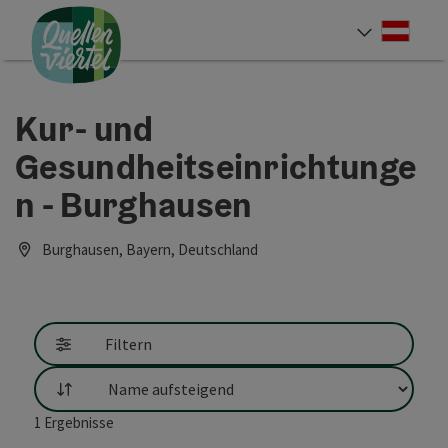
Accesskey
Accesskey
Accesskey
Zum Inhalt
Zur Navigation
Zum Seitenanfang
[0]
[1]
[2]
Deut
Sprach
Kur- und
Gesundheitseinrichtunge
n - Burghausen
Burghausen, Bayern, Deutschland
Filtern
Sortierung
1
Ergebnisse