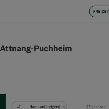
FREIZEI
- Attnang-Puchheim
4
Ergebnisse
Sortierung