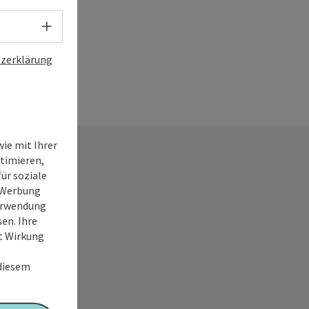
gslocation verwendet. Besonders stimmungsvoll darf
Sprachwahl - Menü öffnen
 der Puchheimer Advent bezeichnen, der üblicherweise
en Novemberwoche stattfindet.
zerklärung
ie mit Ihrer
timieren,
ür soziale
e Werbung
Verwendung
en. Ihre
it Wirkung
 diesem