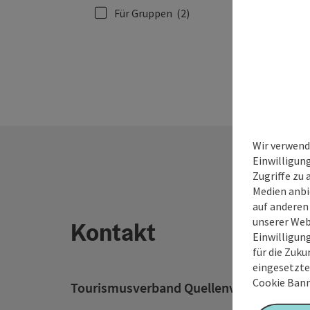
Für Gruppen
(2)
Wir verwend
Einwilligun
Zugriffe zu 
Medien anbi
auf anderen
unserer Web
Kontakt
Einwilligun
für die Zuku
eingesetzte
Cookie Bann
Tourismusverband Quellenviertel