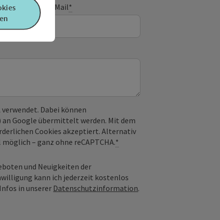
E-Mail
*
okies
en
 verwendet. Dabei können
) an Google übermittelt werden. Mit dem
derlichen Cookies akzeptiert. Alternativ
il möglich – ganz ohne reCAPTCHA.
*
geboten und Neuigkeiten der
nwilligung kann ich jederzeit kostenlos
Infos in unserer
Datenschutzinformation
.