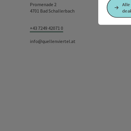
Promenade 2
Alle
4701 Bad Schallerbach
deak
+43 7249 42071 0
info@quellenviertel.at