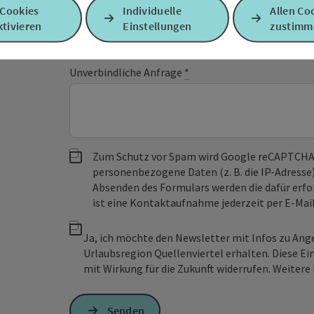
Vorname
Nachname
 Cookies
Individuelle
Allen Co
tivieren
Einstellungen
zustimm
Unverbindliche Anfrage
*
Zum Schutz vor Spam wird Google reCAPTCHA
personenbezogene Daten (z. B. die IP-Adresse
Absenden des Formulars werden die dafür erfor
ist eine Kontaktaufnahme jederzeit per E-Ma
Ja, ich möchte den Newsletter mit Infos zu An
Urlaubsregion Quellenviertel erhalten. Diese Ei
mit Wirkung für die Zukunft widerrufen. Weitere 
Senden