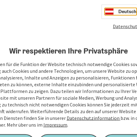
Veranstaltun
Deutsch
sich hierbei
in der letzt
Datenschut
Wir respektieren Ihre Privatsphäre
en für die Funktion der Website technisch notwendige Cookies sow
g auch Cookies und andere Technologien, um unsere Website zu op
analysieren, Inhalte und Anzeigen zu personalisieren, Funktionen f
eten zu können, externe Inhalte einzubinden und personalisiert
 Plattformen zu zeigen. Dazu teilen wir Informationen zu Ihrer 
site mit unseren Partnern für soziale Medien, Werbung und Analys
Ihre Nachricht
g zu technisch nicht notwendigen Cookies können Sie jederzeit m
nft widerrufen. Weiterführende Details zu den auf unserer Website
n Diensten finden Sie in unserer
Datenschutzinformation
bzw. in
er.
Mehr über uns im
Impressum
.
Felder mit
*
sind Pflichtfelder