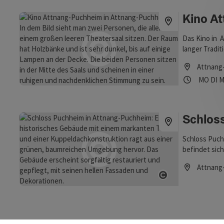
Kino A
Das Kino in 
langer Tradit
Attnang
Öffnung
Mon
D
MO
DI
M
Schlos
Schloss Puch
befindet sic
eigentlichen 
Attnang
Bildungszent
Öffnungszei
Landesmusiks
Copyright öff
Puchheim sow
Das Schloss i
einer Wander
Zusätzlich wi