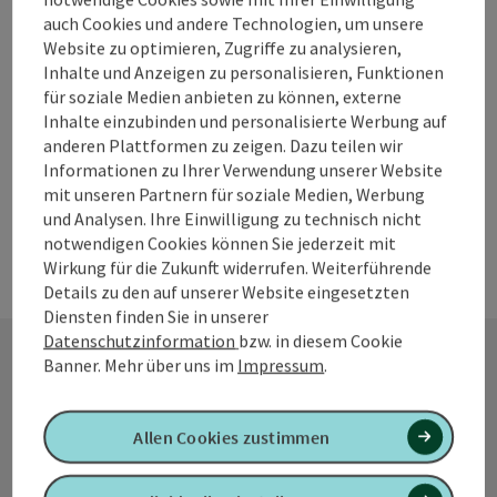
Leistungen: Kinesiologie Hypnotische Kommunikation und
auch Cookies und andere Technologien, um unsere
Trancereise Aromatherapie Psychologische Beratung
Website zu optimieren, Zugriffe zu analysieren,
Inhalte und Anzeigen zu personalisieren, Funktionen
Lohnsburg am Kobernaußerwald
für soziale Medien anbieten zu können, externe
Öffnungszeiten
Inhalte einzubinden und personalisierte Werbung auf
anderen Plattformen zu zeigen. Dazu teilen wir
Informationen zu Ihrer Verwendung unserer Website
mit unseren Partnern für soziale Medien, Werbung
und Analysen. Ihre Einwilligung zu technisch nicht
notwendigen Cookies können Sie jederzeit mit
Wirkung für die Zukunft widerrufen. Weiterführende
Details zu den auf unserer Website eingesetzten
Diensten finden Sie in unserer
Datenschutzinformation
bzw. in diesem Cookie
Banner.
Mehr über uns im
Impressum
.
Kontakt
Allen Cookies zustimmen