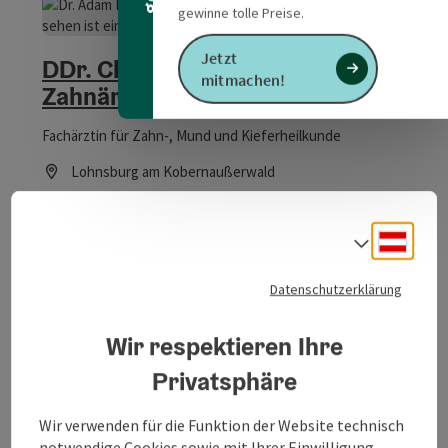
gewinne tolle Preise.
Copyrig
Jetzt
DDr. Claudia-Maria Loewe -
mitmachen!
Zahnärztin
Fachärztin für Zahn-, Mund und Kieferheilkunde
Lohnsburg am Kobernaußerwald
Öffnungszeiten
Deuts
Sprach
Datenschutzerklärung
Wir respektieren Ihre
Copyrig
Privatsphäre
Kinesiologie & Hypnose Seelen-
Garten Burgstaller
Wir verwenden für die Funktion der Website technisch
notwendige Cookies sowie mit Ihrer Einwilligung