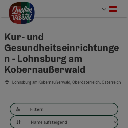
Accesskey
Accesskey
Accesskey
Zum Inhalt
Zur Navigation
Zum Seitenanfang
[0]
[1]
[2]
Deut
Sprach
Kur- und
Gesundheitseinrichtunge
n - Lohnsburg am
Kobernaußerwald
Lohnsburg am Kobernaußerwald, Oberösterreich, Österreich
Filtern
Sortierung