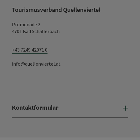
Tourismusverband Quellenviertel
Promenade 2
4701 Bad Schallerbach
+43 7249 42071 0
info@quellenviertel.at
Kontaktformular
Konta