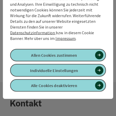
und Analysen. Ihre Einwilligung zu technisch nicht
TIERISCHE ERLEBNISSE FÜR DIE GANZE FAMILIE!
notwendigen Cookies können Sie jederzeit mit
Vitalwelt-Gutscheine werden angenommen.
Wirkung für die Zukunft widerrufen. Weiterführende
Krenglbach
Details zu den auf unserer Website eingesetzten
Öffnungszeiten
Montag geöffnet
Dienstag geöffnet
Mittwoch geöffnet
Donnerstag geöffnet
Freitag geöffnet
Samstag geöffnet
Sonntag geöffnet
Feiertag geöffnet
MO
DI
MI
DO
FR
SA
SO
FE
Diensten finden Sie in unserer
Datenschutzinformation
bzw. in diesem Cookie
Banner.
Mehr über uns im
Impressum
.
Allen Cookies zustimmen
Individuelle Einstellungen
Alle Cookies deaktivieren
Kontakt