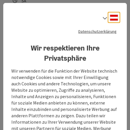
Öffnungszeiten
Samstag geöffnet
SA
Deuts
Sprach
Datenschutzerklärung
Pfarrkirche Bad Schallerbach
Wir respektieren Ihre
Privatsphäre
Schallerbach war ursprünglich eine von vier Ortschaften in
der ehemaligen Ortsgemeinde und Pfarre Schönau.
Wir verwenden für die Funktion der Website technisch
Bad Schallerbach
notwendige Cookies sowie mit Ihrer Einwilligung
Öffnungszeiten
Montag geöffnet
Dienstag geöffnet
Mittwoch geöffnet
Donnerstag geöffnet
Freitag geöffnet
Samstag geöffnet
Sonntag geöffnet
Feiertag geöffnet
MO
DI
MI
DO
FR
SA
SO
FE
auch Cookies und andere Technologien, um unsere
Website zu optimieren, Zugriffe zu analysieren,
Inhalte und Anzeigen zu personalisieren, Funktionen
für soziale Medien anbieten zu können, externe
Inhalte einzubinden und personalisierte Werbung auf
Copyrig
anderen Plattformen zu zeigen. Dazu teilen wir
Informationen zu Ihrer Verwendung unserer Website
Zoo und Aquazoo Schmiding
mit unseren Partnern für soziale Medien, Werbung