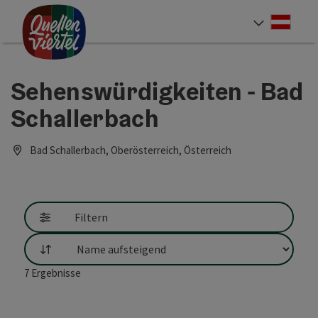
Accesskey
Accesskey
Accesskey
Zum Inhalt
Zur Navigation
Zum Seitenanfang
[0]
[1]
[2]
Deut
Sprach
Sehenswürdigkeiten - Bad
Schallerbach
Bad Schallerbach, Oberösterreich, Österreich
Filtern
Sortierung
7
Ergebnisse