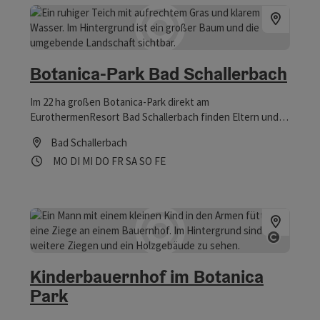
Botanica-Park Bad Schallerbach
Im 22 ha großen Botanica-Park direkt am
EurothermenResort Bad Schallerbach finden Eltern und
Kinder reichlich Platz für Bewegung. Der ehemalige
Bad Schallerbach
Kurpark, 2009 Schauplatz der oberösterreichischen
Öffnungszeiten
Montag geöffnet
Dienstag geöffnet
Mittwoch geöffnet
Donnerstag geöffnet
Freitag geöffnet
Samstag geöffnet
Sonntag geöffnet
Feiertag geöffnet
MO
DI
MI
DO
FR
SA
SO
FE
Landesgartenschau Botanica, ist abwechslungsreich und
vielfältig gestaltet. Ein besonderer Anziehungspunkt für
Familien ist u.a. der Kinderbauernhof mit Kleintieren und
Ponyreiten (Juli - September).
Copyrig
Kinderbauernhof im Botanica
Park