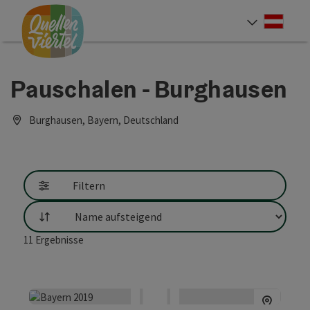
Accesskey
Accesskey
Accesskey
Zum Inhalt
Zur Navigation
Zum Seitenanfang
[0]
[1]
[2]
Deut
Sprach
Pauschalen - Burghausen
Burghausen, Bayern, Deutschland
Filtern
Sortierung
11
Ergebnisse