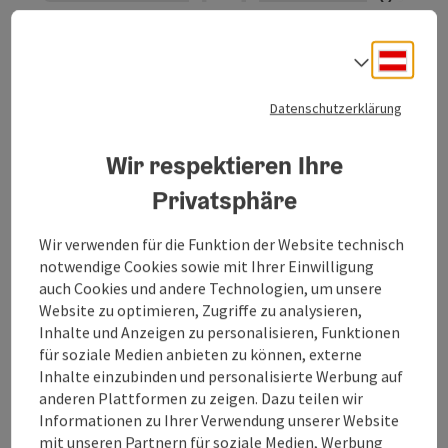
Individualpauschale: Kulturperle
Burghausen
Deuts
Sprach
Burghausen
Datenschutzerklärung
Angebot
Zeitraum
Wir respektieren Ihre
01.01.2026 - 31.12.2026
(weitere Termine)
Privatsphäre
ab € 139,00
Wir verwenden für die Funktion der Website technisch
notwendige Cookies sowie mit Ihrer Einwilligung
auch Cookies und andere Technologien, um unsere
Website zu optimieren, Zugriffe zu analysieren,
Inhalte und Anzeigen zu personalisieren, Funktionen
Individualpauschale:
für soziale Medien anbieten zu können, externe
Sonntagsausflug für Familien
Inhalte einzubinden und personalisierte Werbung auf
anderen Plattformen zu zeigen. Dazu teilen wir
und Freunde
Informationen zu Ihrer Verwendung unserer Website
mit unseren Partnern für soziale Medien, Werbung
Burghausen