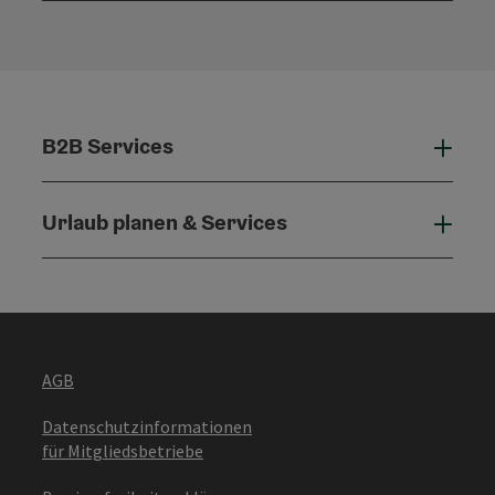
B2B Services
B2B 
Urlaub planen & Services
Urla
AGB
Datenschutzinformationen
für Mitgliedsbetriebe