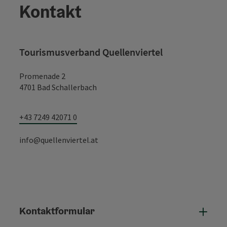
Kontakt
Tourismusverband Quellenviertel
Promenade 2
4701 Bad Schallerbach
+43 7249 42071 0
info@quellenviertel.at
Kontaktformular
Konta