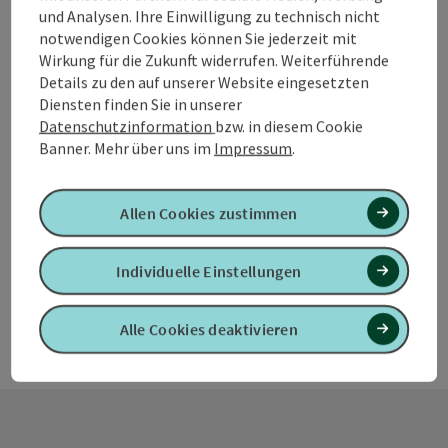
und Analysen. Ihre Einwilligung zu technisch nicht
Angebot
notwendigen Cookies können Sie jederzeit mit
Zeitraum
Wirkung für die Zukunft widerrufen. Weiterführende
01.05.2026 - 01.10.2026
(weitere Termine)
Details zu den auf unserer Website eingesetzten
Diensten finden Sie in unserer
ab € 92,00
Datenschutzinformation
bzw. in diesem Cookie
Banner.
Mehr über uns im
Impressum
.
Seite zurück
Seite 
Allen Cookies zustimmen
1
2
Individuelle Einstellungen
Alle Cookies deaktivieren