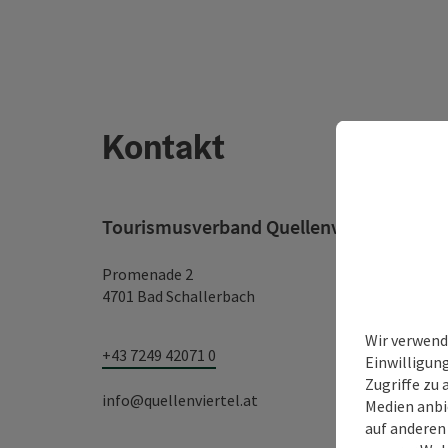
Kontakt
Tourismusverband Quellenviertel
Promenade 2
4701 Bad Schallerbach
Wir verwend
+43 7249 42071 0
Einwilligun
Zugriffe zu 
info@quellenviertel.at
Medien anbi
auf anderen