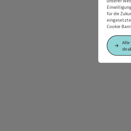
unserer Web
Einwilligun
für die Zuku
eingesetzte
Cookie Bann
Alle
deak