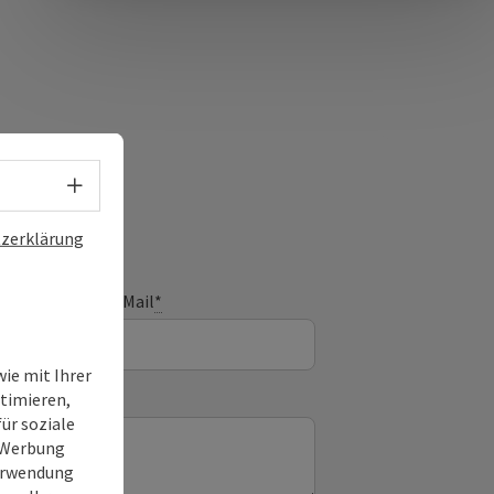
Sprachwahl - Menü öffnen
zerklärung
E-Mail
*
ie mit Ihrer
timieren,
ür soziale
e Werbung
Verwendung