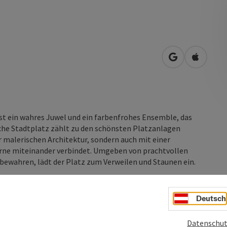
in Google Map
in Apple
t ein wahres Juwel und ein farbenfrohes Ensemble, das
ische Stadtplatz zählt zu den schönsten Platzanlagen
r malerischen Architektur, sondern auch mit einer
erne miteinander verbindet. Umgeben von prachtvollen
bewahren, lädt der Platz zum Verweilen und Staunen ein.
enteils spätgotischen Häusern, üben auch heutzutage eine
ein charmantes Bild von Geschichte und Kultur. Jedes
Deutsch
Datenschut