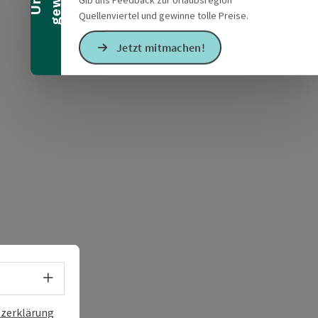
Quellenviertel und gewinne tolle Preise.
Jetzt mitmachen!
s öffnen
 Maps öffnen
Sprachwahl - Menü öffnen
zerklärung