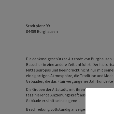
Stadtplatz 99
84489
Burghausen
Die denkmalgeschützte Altstadt von Burghausen is
Besucher in eine andere Zeit entführt. Der histor
Mitteleuropas und beeindruckt nicht nur mit seine
einzigartigen Atmosphäre, die Tradition und Mod
Gebäuden, die das Flair vergangener Jahrhunderte 
Die Grüben der Altstadt, mit ihren bunten, größt
faszinierende Anziehungskraft aus und vermitteln 
Gebäude erzählt seine eigene ...
Beschreibung vollständig anzeigen