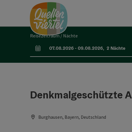
Accesskey
Accesskey
Accesskey
Zum Inhalt
Zur Navigation
Zum Seitenanfang
[0]
[1]
[2]
Reisezeitraum / Nächte
07.08.2026
-
09.08.2026
,
2
Nächte
An- und Abreisefelder
Denkmalgeschützte Al
Burghausen, Bayern, Deutschland