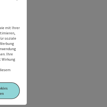
ie mit Ihrer
timieren,
ür soziale
e Werbung
Verwendung
en. Ihre
it Wirkung
 diesem
okies
en