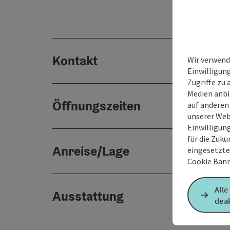
Kontakt
Wir verwend
Einwilligun
Zugriffe zu 
Medien anbi
Öffnungszeiten
auf anderen
unserer Web
Einwilligun
für die Zuku
Anreise/Lage
eingesetzte
Cookie Bann
Alle
Ausstattung
deak