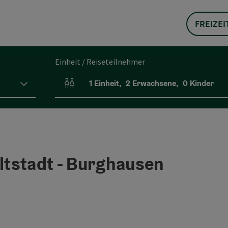
FREIZEI
Einheit / Reiseteilnehmer
1
Einheit
,
2
Erwachsene
,
0
Kinder
Einheitenanzahl und Personenfelder
tstadt - Burghausen