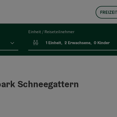
FREIZEI
Einheit / Reiseteilnehmer
1
Einheit
,
2
Erwachsene
,
0
Kinder
Einheitenanzahl und Personenfelder
park Schneegattern