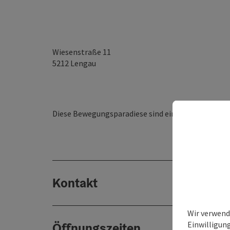
Wiesenstraße 11
5212
Lengau
Diese Bewegungsparadiese sind ein tolles Angebot 
Kontakt
Wir verwend
Einwilligun
Öffnungszeiten