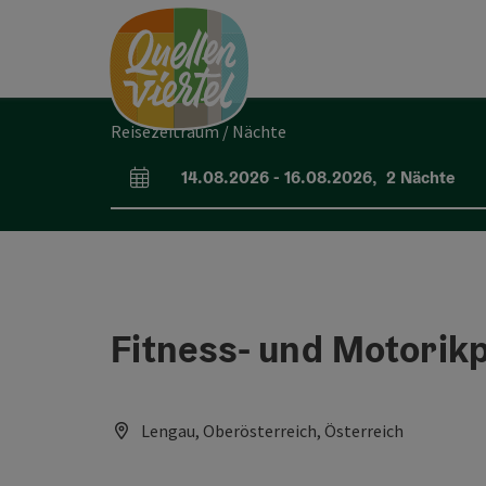
Accesskey
Accesskey
Accesskey
Zum Inhalt
Zur Navigation
Zum Seitenanfang
[0]
[1]
[2]
Reisezeitraum / Nächte
14.08.2026
-
16.08.2026
,
2
Nächte
An- und Abreisefelder
Fitness- und Motorik
Lengau, Oberösterreich, Österreich