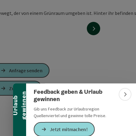
nächstes Element
Banner einklappen
Anfrage senden
Zur Website
Feedback geben & Urlaub
n
Bann
gewinnen
U
r
l
a
u
b
g
e
w
i
n
n
e
Gib uns Feedback zur Urlaubsregion
Quellenviertel und gewinne tolle Preise.
Jetzt mitmachen!