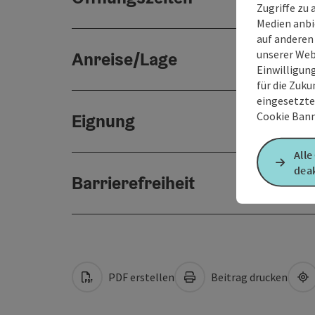
Zugriffe zu 
Medien anbi
auf anderen
unserer Web
Anreise/Lage
Einwilligun
für die Zuku
eingesetzte
Cookie Bann
Eignung
Alle
deak
Barrierefreiheit
PDF erstellen
Beitrag drucken