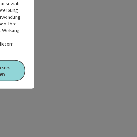
ür soziale
e Werbung
Verwendung
en. Ihre
it Wirkung
 diesem
okies
en