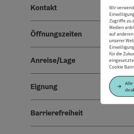
Kontakt
Wir verwend
Einwilligun
Zugriffe zu 
Medien anbi
Öffnungszeiten
auf anderen
unserer Web
Einwilligun
für die Zuku
Anreise/Lage
eingesetzte
Cookie Bann
Alle
Eignung
deak
Barrierefreiheit