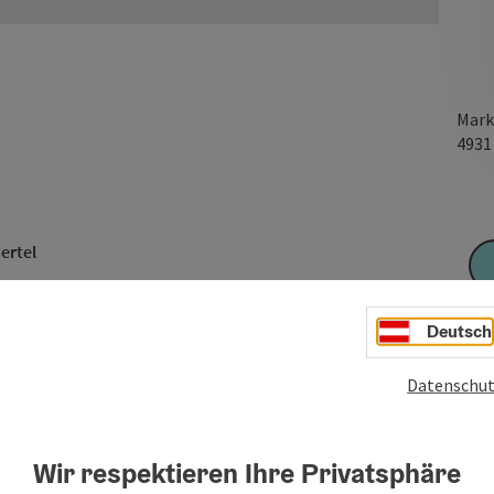
Mark
493
ertel
Deutsch
 Auswahl an FinnComfort-Schuhen in Österreich und viele
Datenschut
Wir respektieren Ihre Privatsphäre