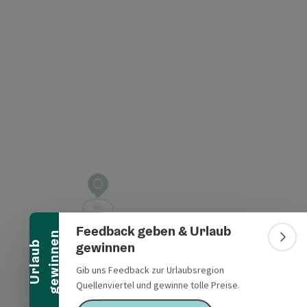
Banner einklappen
Feedback geben & Urlaub
n
Bann
gewinnen
U
r
l
a
u
b
g
e
w
i
n
n
e
Gib uns Feedback zur Urlaubsregion
Quellenviertel und gewinne tolle Preise.