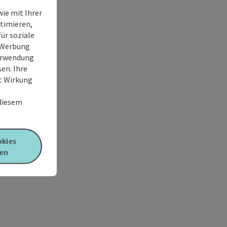
ie mit Ihrer
timieren,
ür soziale
e Werbung
Verwendung
en. Ihre
it Wirkung
 diesem
okies
en