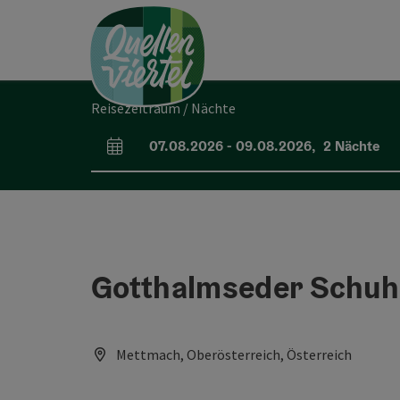
Accesskey
Accesskey
Accesskey
Zum Inhalt
Zur Navigation
Zum Seitenanfang
[0]
[1]
[2]
Reisezeitraum / Nächte
07.08.2026
-
09.08.2026
,
2
Nächte
An- und Abreisefelder
Gotthalmseder Schu
Mettmach, Oberösterreich, Österreich