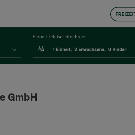
FREIZEI
Einheit / Reiseteilnehmer
1
Einheit
,
2
Erwachsene
,
0
Kinder
Einheitenanzahl und Personenfelder
he GmbH