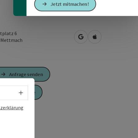
Jetzt mitmachen!
tplatz 6
in Google Maps öffnen
in Apple Maps öffn
1
Mettmach
Anfrage senden
Sprachwahl - Menü öffnen
Zur Website
zerklärung