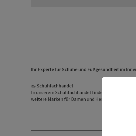
Ihr Experte für Schuhe und Fußgesundheit im Innvi
👞 Schuhfachhandel
In unserem Schuhfachhandel finden Sie die größte
weitere Marken für Damen und Herren.