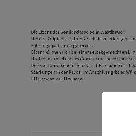
Die Lizenz der Sonderklasse beim Wastlbauer!
Um den Original-Eselführerschein zu erlangen, si
Führungsqualitäten gefordert.
Eltern können sich bei einer selbstgemachten Lim
Hofladen erntefrisches Gemüse mit nach Hause n
Der Eselführerschein beinhaltet Eselkunde in Theo
Stärkungen in der Pause. Im Anschluss gibt es Wür
http://www.wastlbauer.at