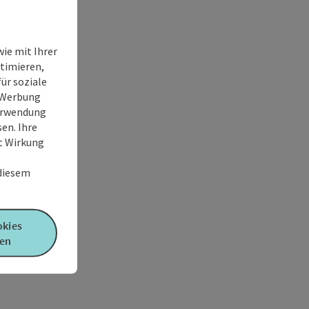
ie mit Ihrer
timieren,
ür soziale
e Werbung
Verwendung
en. Ihre
it Wirkung
 diesem
okies
en