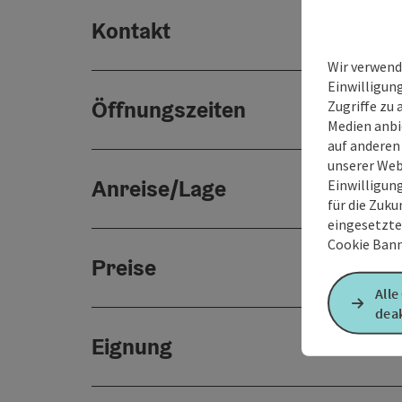
Kontakt
Wir verwend
Einwilligun
Öffnungszeiten
Zugriffe zu 
Medien anbi
auf anderen
unserer Web
Anreise/Lage
Einwilligun
für die Zuku
eingesetzte
Cookie Bann
Preise
Alle
deak
Eignung