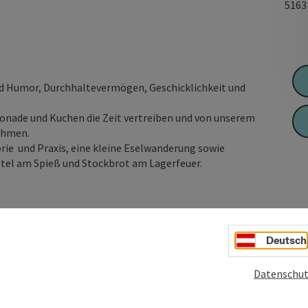
516
nd Humor, Durchhaltevermögen, Geschicklichkeit und
onade und Kuchen die Zeit vertreiben und von unserem
ehmen.
rie und Praxis, eine kleine Eselwanderung sowie
stel am Spieß und Stockbrot am Lagerfeuer.
Deutsch
Datenschut