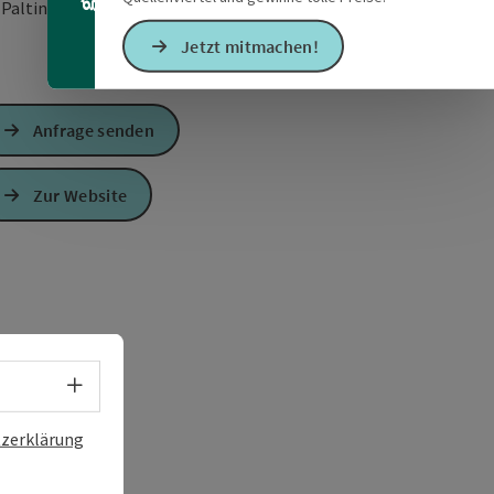
in Google Maps öffnen
in Apple Maps öffn
3
Palting
Jetzt mitmachen!
Anfrage senden
Zur Website
Sprachwahl - Menü öffnen
zerklärung