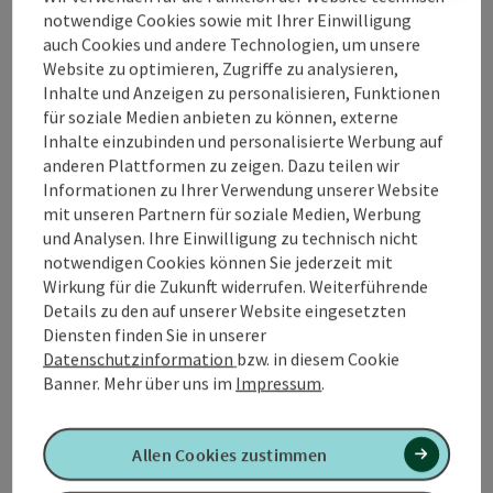
notwendige Cookies sowie mit Ihrer Einwilligung
auch Cookies und andere Technologien, um unsere
Website zu optimieren, Zugriffe zu analysieren,
Kontakt
Inhalte und Anzeigen zu personalisieren, Funktionen
für soziale Medien anbieten zu können, externe
Inhalte einzubinden und personalisierte Werbung auf
Anreise/Lage
anderen Plattformen zu zeigen. Dazu teilen wir
Informationen zu Ihrer Verwendung unserer Website
mit unseren Partnern für soziale Medien, Werbung
Barrierefreiheit
und Analysen. Ihre Einwilligung zu technisch nicht
notwendigen Cookies können Sie jederzeit mit
Wirkung für die Zukunft widerrufen. Weiterführende
Details zu den auf unserer Website eingesetzten
Diensten finden Sie in unserer
PDF erstellen
Datenschutzinformation
bzw. in diesem Cookie
In der Nähe
Banner.
Mehr über uns im
Impressum
.
Beitrag drucken
Allen Cookies zustimmen
powered by
TOURDATA