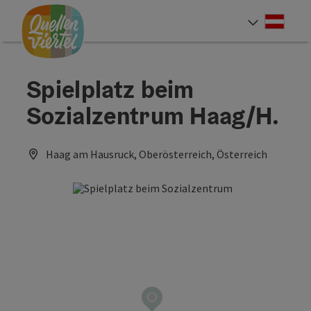
Accesskey
Accesskey
Accesskey
Zum Inhalt
Zur Navigation
Zum Seitenanfang
[0]
[1]
[2]
Deut
Sprach
Spielplatz beim
Sozialzentrum Haag/H.
Haag am Hausruck, Oberösterreich, Österreich