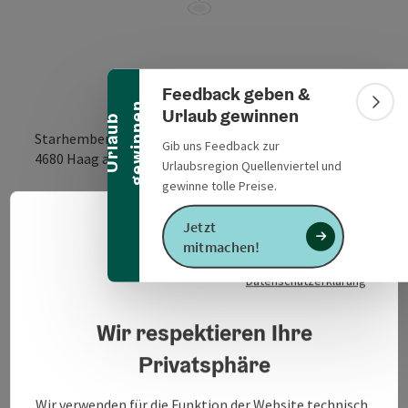
Banner einklappen
Feedback geben &
n
Bann
Urlaub gewinnen
U
r
l
a
u
b
g
e
w
i
n
n
e
Starhemberg 19
Gib uns Feedback zur
in Google Maps
in Apple 
4680
Haag am Hausruck
Urlaubsregion Quellenviertel und
gewinne tolle Preise.
Anfrage senden
Jetzt
Deuts
Sprach
mitmachen!
Zur Website
Datenschutzerklärung
Wir respektieren Ihre
Spielgeräte für jüngere Kinder, mit Sitzgelegenheiten
Privatsphäre
für Jung und Alt.
Wir verwenden für die Funktion der Website technisch