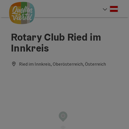
Accesskey
Accesskey
Accesskey
Zum Inhalt
Zur Navigation
Zum Seitenanfang
[0]
[1]
[2]
Deut
Sprach
Rotary Club Ried im
Innkreis
Ried im Innkreis, Oberösterreich, Österreich