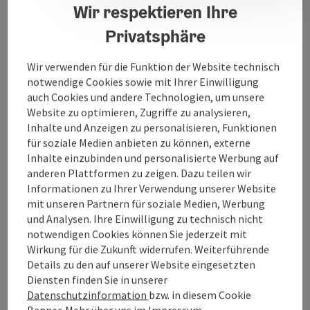
Wir respektieren Ihre
Mitglieder veranstalten viele, vor allem kulturelle,
Aktivitäten.
Privatsphäre
Wir verwenden für die Funktion der Website technisch
notwendige Cookies sowie mit Ihrer Einwilligung
auch Cookies und andere Technologien, um unsere
Kontakt
Website zu optimieren, Zugriffe zu analysieren,
Inhalte und Anzeigen zu personalisieren, Funktionen
für soziale Medien anbieten zu können, externe
Öffnungszeiten
Inhalte einzubinden und personalisierte Werbung auf
anderen Plattformen zu zeigen. Dazu teilen wir
Informationen zu Ihrer Verwendung unserer Website
Anreise/Lage
mit unseren Partnern für soziale Medien, Werbung
und Analysen. Ihre Einwilligung zu technisch nicht
notwendigen Cookies können Sie jederzeit mit
Eignung
Wirkung für die Zukunft widerrufen. Weiterführende
Details zu den auf unserer Website eingesetzten
Barrierefreiheit
Diensten finden Sie in unserer
Datenschutzinformation
bzw. in diesem Cookie
Banner.
Mehr über uns im
Impressum
.