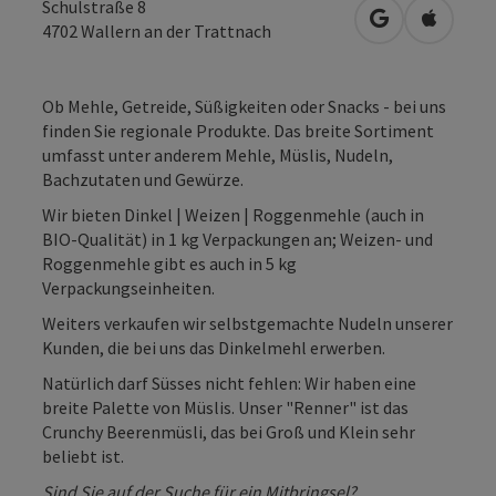
Schulstraße 8
in Google Map
in Apple
4702
Wallern an der Trattnach
Ob Mehle, Getreide, Süßigkeiten oder Snacks - bei uns
finden Sie regionale Produkte. Das breite Sortiment
umfasst unter anderem Mehle, Müslis, Nudeln,
Bachzutaten und Gewürze.
Wir bieten Dinkel | Weizen | Roggenmehle (auch in
BIO-Qualität) in 1 kg Verpackungen an; Weizen- und
Roggenmehle gibt es auch in 5 kg
Verpackungseinheiten.
Weiters verkaufen wir selbstgemachte Nudeln unserer
Kunden, die bei uns das Dinkelmehl erwerben.
Natürlich darf Süsses nicht fehlen: Wir haben eine
breite Palette von Müslis. Unser "Renner" ist das
Crunchy Beerenmüsli, das bei Groß und Klein sehr
beliebt ist.
Sind Sie auf der Suche für ein Mitbringsel?