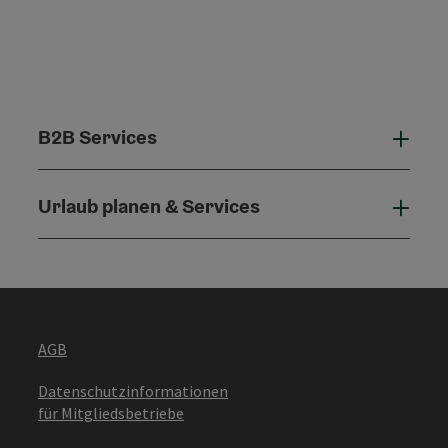
B2B Services
B2B 
Urlaub planen & Services
Urla
AGB
Datenschutzinformationen
für Mitgliedsbetriebe