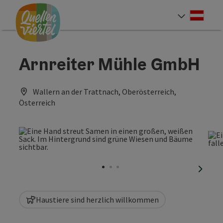
Accesskey
Accesskey
Accesskey
Zum Inhalt
Zur Navigation
Zum Seitenanfang
[0]
[1]
[2]
Deut
Sprach
Arnreiter Mühle GmbH
Wallern an der Trattnach, Oberösterreich,
Österreich
nächst
Haustiere sind herzlich willkommen