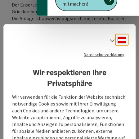
mitmachen!
Der Enserteich liegt ca. 2 km außerhalb von
Grieskirchen und ist ein Paradies für Fischer.
Die Anlage ist abwechslungsreich mit Inseln, Buchten
und Landzungen gestaltet, was das „Anlandziehen“
der Fische einfacher macht und einfach idyllisch wirkt.
Ein gepflegter Rasen und schattenspendende Bäume
Deuts
Sprach
umgeben den Teich, an eine Uferseite grenzt
Mischwald. Die ruhige Umgebung bietet zudem einen
Datenschutzerklärung
hohen Erholungswert. Die Zufahrt bis zum Teich ist
problemlos möglich, Parkmöglichkeit nur wenige
Wir respektieren Ihre
Meter vom Gewässer entfernt. Das Gewässer ist für
Firmenfischen und andere Gruppenveranstaltungen
Privatsphäre
geeignet. Das kaum 100 m entfernten Gebäude des
Besitzers eignet sich für den gemütlichen Ausklang ...
Wir verwenden für die Funktion der Website technisch
notwendige Cookies sowie mit Ihrer Einwilligung
Beschreibung vollständig anzeigen
auch Cookies und andere Technologien, um unsere
Website zu optimieren, Zugriffe zu analysieren,
Inhalte und Anzeigen zu personalisieren, Funktionen
für soziale Medien anbieten zu können, externe
Inhalte einzubinden und personalisierte Werbung auf