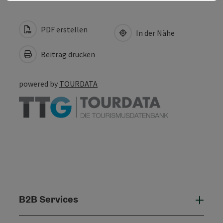
PDF erstellen
In der Nähe
Beitrag drucken
powered by
TOURDATA
B2B Services
B2B 