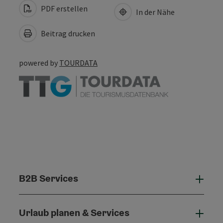
PDF erstellen
In der Nähe
Beitrag drucken
powered by
TOURDATA
B2B Services
B2B 
Urlaub planen & Services
Urla