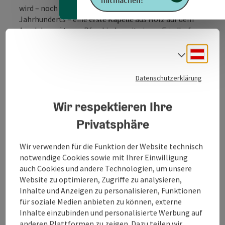
wird – noch im 11. Jahrhundert oder zu Beginn des 12.
Jahrhunderts – eine
erste Kapelle
aus Holz auf dem
Areal der späteren Pfarrkirche mit einem Friedhof
errichtet worden sein.
Deuts
Sprach
Die Pfarrkirche ist dem Hl. Petrus geweiht. Es handelt
es sich um einen schönen, spätgotischen Bau mit
Datenschutzerklärung
Netzrippengewölbe. Die ersten Siedler und Erbauer
der ersten Kirche im Ort sind unbekannt; es ist aber
anzunehmen, dass es sich um eine Passauer Gründung
Wir respektieren Ihre
handelt, da die Lehenschaft der Kirche nach Passau
Privatsphäre
gehörte und das Domkapitel seit jeher Besitzungen
im Ort hatte.
Wir verwenden für die Funktion der Website technisch
Bei der Innenrenovierung ...
notwendige Cookies sowie mit Ihrer Einwilligung
auch Cookies und andere Technologien, um unsere
Beschreibung vollständig anzeigen
Website zu optimieren, Zugriffe zu analysieren,
Inhalte und Anzeigen zu personalisieren, Funktionen
für soziale Medien anbieten zu können, externe
Inhalte einzubinden und personalisierte Werbung auf
anderen Plattformen zu zeigen. Dazu teilen wir