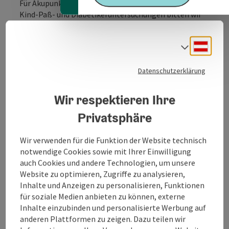
Für Akupunktur, Vorsorgeuntersuchungen, Mutter-
Kind-Paß- und Diabetikeruntersuchungen bitten wir
um Terminvereinbarung!
Barrierefreiheit ist in der Ordination gegeben und
Deuts
Sprach
ausreichend Parkplätze direkt an der Ordination
vohanden.
Datenschutzerklärung
Der hausärztliche Notdienst (HÄND) steht all jenen
Wir respektieren Ihre
zur Verfügung, die außerhalb der Ordinationszeiten
Privatsphäre
dringend einen Arzt brauchen.
Allgemeinmediziner sind dafür rund um die Uhr für Sie
erreichbar.
Wir verwenden für die Funktion der Website technisch
notwendige Cookies sowie mit Ihrer Einwilligung
Den diensthabenden Arzt erfahren Sie unter der
auch Cookies und andere Technologien, um unsere
Notrufnummer 141
.
Website zu optimieren, Zugriffe zu analysieren,
Inhalte und Anzeigen zu personalisieren, Funktionen
für soziale Medien anbieten zu können, externe
Inhalte einzubinden und personalisierte Werbung auf
anderen Plattformen zu zeigen. Dazu teilen wir
Kontakt