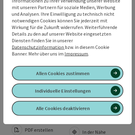
Informationen zu Ihrer Verwendung unserer Website
mit unseren Partnern für soziale Medien, Werbung
und Analysen. Ihre Einwilligung zu technisch nicht
Öffnungszeiten
notwendigen Cookies können Sie jederzeit mit
Wirkung für die Zukunft widerrufen. Weiterführende
Details zu den auf unserer Website eingesetzten
Anreise/Lage
Diensten finden Sie in unserer
Datenschutzinformation
bzw. in diesem Cookie
Banner.
Mehr über uns im
Impressum
.
Preise
Allen Cookies zustimmen
Eignung
Individuelle Einstellungen
Barrierefreiheit
Alle Cookies deaktivieren
PDF erstellen
In der Nähe