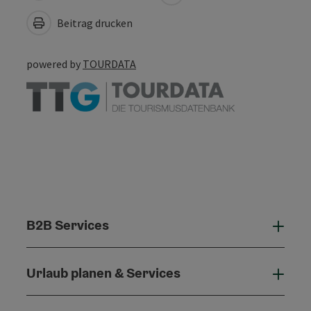
Beitrag drucken
powered by
TOURDATA
B2B Services
B2B 
Urlaub planen & Services
Urla