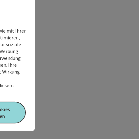
ie mit Ihrer
timieren,
ür soziale
e Werbung
Verwendung
en. Ihre
it Wirkung
 diesem
okies
en