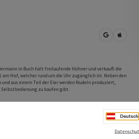
in Google Map
in Apple
ermann in Buch hält freilaufende Hühner und verkauft die
 am Hof, welcher rund um die Uhr zugänglich ist. Neben den
und aus einem Teil der Eier werden Nudeln produziert,
 Selbstbedienung zu kaufen gibt.
Deutsch
Datenschut