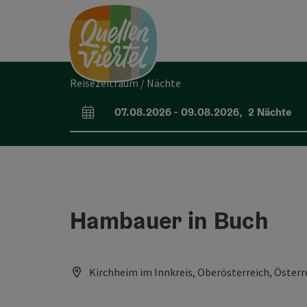
Accesskey
Accesskey
Accesskey
Zum Inhalt
Zur Navigation
Zum Seitenanfang
[0]
[1]
[2]
Reisezeitraum / Nächte
07.08.2026
-
09.08.2026
,
2
Nächte
An- und Abreisefelder
Hambauer in Buch
Kirchheim im Innkreis, Oberösterreich, Österr