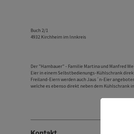
Buch 2/1
4932
Kirchheim im Innkreis
Der "Hambauer" - Familie Martina und Manfred Wei
Eier in einem Selbstbedienungs-Kühlschrank direkt
Freiland-Eiern werden auch Jaus´n-Eier angeboten 
welche es ebenso direkt neben dem Kühlschrank in
Kontakt