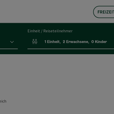
FREIZEI
Einheit / Reiseteilnehmer
1
Einheit
,
2
Erwachsene
,
0
Kinder
Einheitenanzahl und Personenfelder
eich