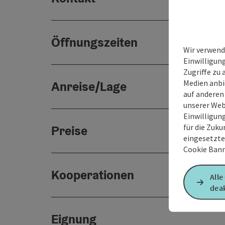
Öffnungszeiten
Wir verwend
Einwilligun
Zugriffe zu 
Medien anbi
Anreise/Lage
auf anderen
unserer Web
Einwilligun
für die Zuku
Preise
eingesetzte
Cookie Bann
Kooperationen
Alle
deak
Eignung