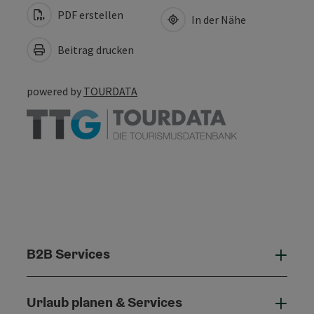
PDF erstellen
In der Nähe
Beitrag drucken
powered by
TOURDATA
B2B Services
B2B 
Urlaub planen & Services
Urla